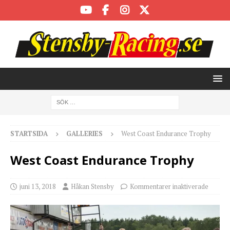
STARTSIDA
GALLERIES
West Coast Endurance Trophy
West Coast Endurance Trophy
juni 13, 2018
Håkan Stensby
Kommentarer inaktiverade