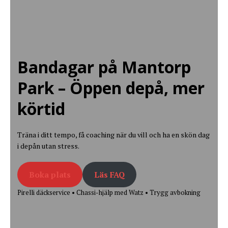
Bandagar på Mantorp
Park – Öppen depå, mer
körtid
Träna i ditt tempo, få coaching när du vill och ha en skön dag
i depån utan stress.
Boka plats
Läs FAQ
Pirelli däckservice • Chassi-hjälp med Watz • Trygg avbokning