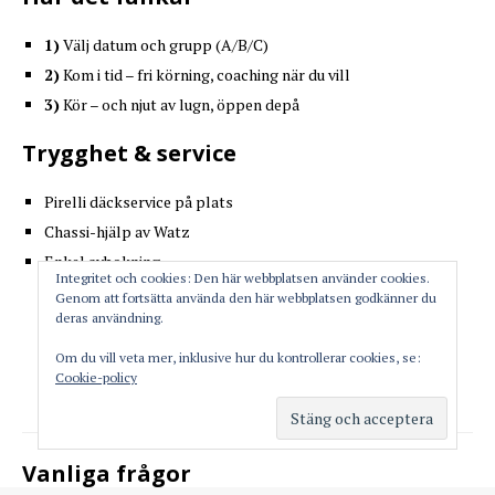
1)
Välj datum och grupp (A/B/C)
2)
Kom i tid – fri körning, coaching när du vill
3)
Kör – och njut av lugn, öppen depå
Trygghet & service
Pirelli däckservice på plats
Chassi-hjälp av Watz
Enkel avbokning
Integritet och cookies: Den här webbplatsen använder cookies.
Genom att fortsätta använda den här webbplatsen godkänner du
deras användning.
Vad säger deltagarna?
Om du vill veta mer, inklusive hur du kontrollerar cookies, se:
Cookie-policy
Vanliga frågor