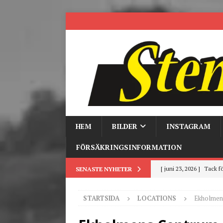
HEM
BILDER
INSTAGRAM
FÖRSÄKRINGSINFORMATION
[ juni 23, 2026 ]
Tack fö
SENASTE NYHETER
[ juni 3, 2026 ]
Stensby 
STARTSIDA
LOCATIONS
Ekholmen
[ mars 19, 2026 ]
Tr
[ mars 9, 2026 ]
Trackd