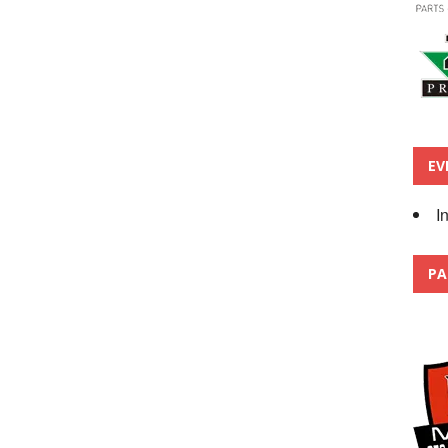
EV
I
PA