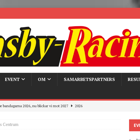
EVENT
OM
SAMARBETSPARTNERS
RESU
r bandagarna 2026, nu blickar vi mot 2027
2026
Trackdays 2026 Fullbokat – tack för ert stora intresse!
2026
s Centrum
EV
ygghet på våra bandagar
2026
ays och Pirelli – detta hände verkligen!
MC