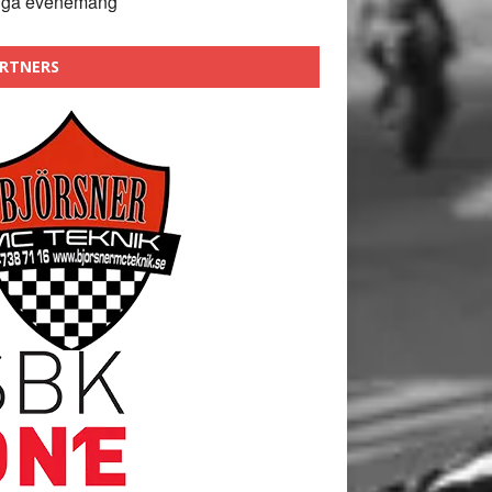
nga evenemang
RTNERS