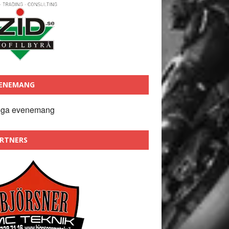
ENEMANG
nga evenemang
RTNERS