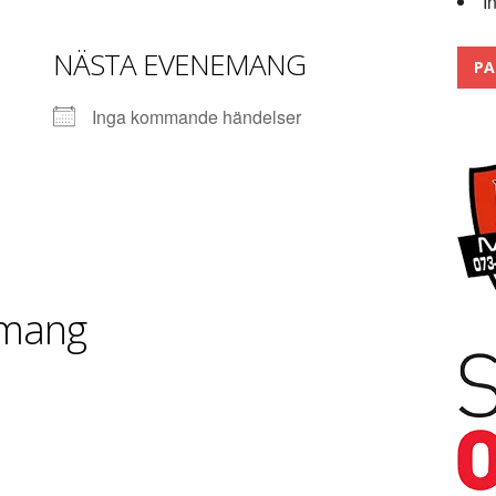
I
 the pits
2026
NÄSTA EVENEMANG
PA
Inga kommande händelser
mang