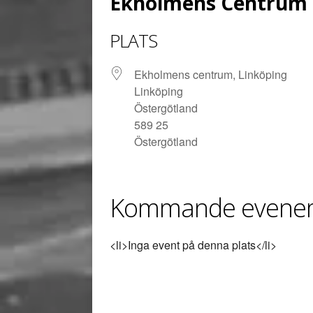
Ekholmens Centrum
[ juni 26, 2026 ]
Back to
PLATS
Ekholmens centrum, Linköping
Linköping
Östergötland
589 25
Östergötland
Kommande evene
<li>Inga event på denna plats</li>