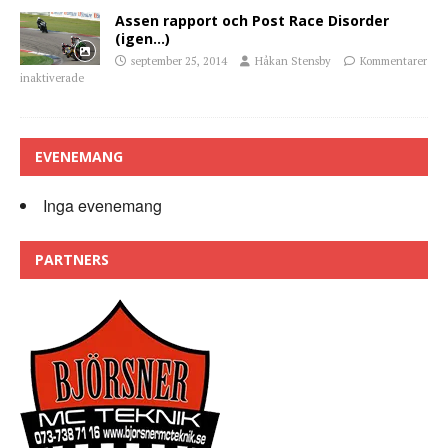
Assen rapport och Post Race Disorder
(igen…)
september 25, 2014
Håkan Stensby
Kommentarer
inaktiverade
EVENEMANG
Inga evenemang
PARTNERS