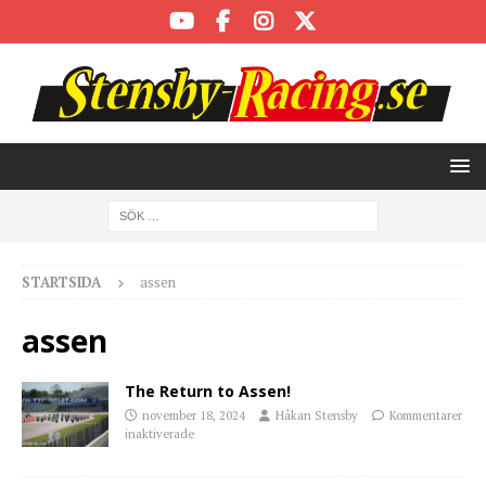
STARTSIDA
assen
assen
The Return to Assen!
november 18, 2024
Håkan Stensby
Kommentarer
inaktiverade