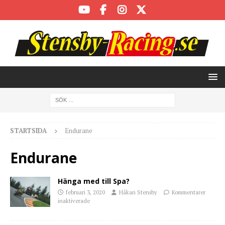
STARTSIDA
Endurane
Endurane
Hänga med till Spa?
februari 3, 2020
Håkan Stensby
Kommentarer
inaktiverade