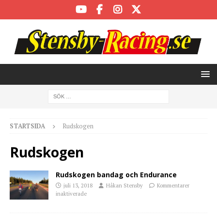
STARTSIDA
Rudskogen
Rudskogen
Rudskogen bandag och Endurance
juli 13, 2018
Håkan Stensby
Kommentarer
inaktiverade