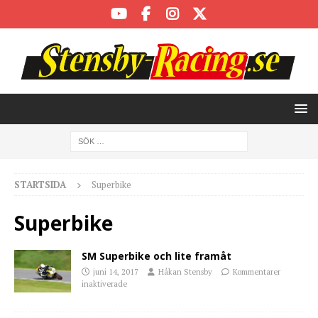
STARTSIDA
Superbike
Superbike
SM Superbike och lite framåt
juni 14, 2017
Håkan Stensby
Kommentarer
inaktiverade