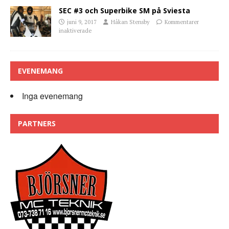
SEC #3 och Superbike SM på Sviesta
juni 9, 2017
Håkan Stensby
Kommentarer
inaktiverade
EVENEMANG
Inga evenemang
PARTNERS