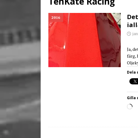
TenKate Racing
[ juni 26, 2026 ]
Back to
Det
2016
iall
jan
Ja, de
färg, 
Oljek
Dela 
Gilla 