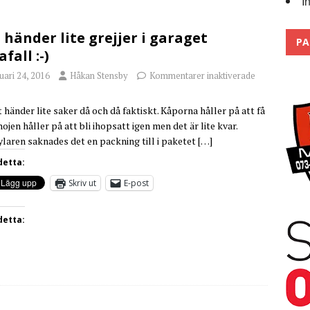
I
 the pits
2026
 händer lite grejjer i garaget
PA
afall :-)
uari 24, 2016
Håkan Stensby
Kommentarer inaktiverade
t händer lite saker då och då faktiskt. Kåporna håller på att få
hojen håller på att bli ihopsatt igen men det är lite kvar.
ylaren saknades det en packning till i paketet
[…]
detta:
Skriv ut
E-post
detta: