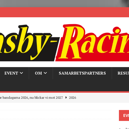
EVENT
OM
SAMARBETSPARTNERS
RESU
r bandagarna 2026, nu blickar vi mot 2027
2026
Trackdays 2026 Fullbokat – tack för ert stora intresse!
2026
EV
ygghet på våra bandagar
2026
ays och Pirelli – detta hände verkligen!
MC