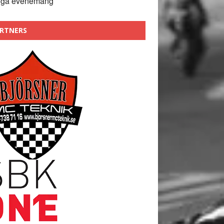
nga evenemang
RTNERS