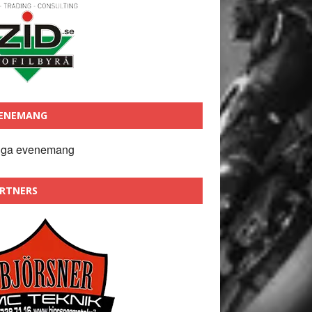
ENEMANG
nga evenemang
RTNERS