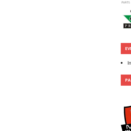
EV
I
PA