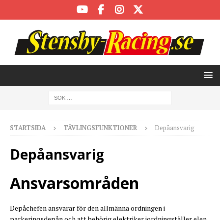
STARTSIDA
TÄVLINGSFUNKTIONER
Depåansvarig
Depåansvarig
Ansvarsområden
Depåchefen ansvarar för den allmänna ordningen i
parkeringsdepån och att behörig elektriker iordningställer elen.