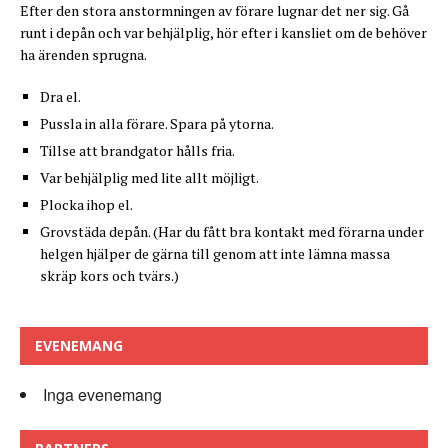
Efter den stora anstormningen av förare lugnar det ner sig. Gå
runt i depån och var behjälplig, hör efter i kansliet om de behöver
ha ärenden sprugna.
Dra el.
Pussla in alla förare. Spara på ytorna.
Tillse att brandgator hålls fria.
Var behjälplig med lite allt möjligt.
Plocka ihop el.
Grovstäda depån. (Har du fått bra kontakt med förarna under
helgen hjälper de gärna till genom att inte lämna massa
skräp kors och tvärs.)
EVENEMANG
Inga evenemang