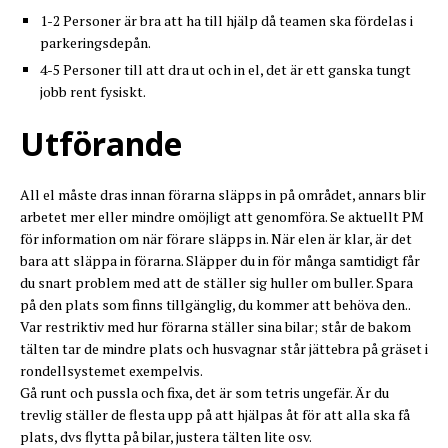
1-2 Personer är bra att ha till hjälp då teamen ska fördelas i
parkeringsdepån.
4-5 Personer till att dra ut och in el, det är ett ganska tungt
jobb rent fysiskt.
Utförande
All el måste dras innan förarna släpps in på området, annars blir
arbetet mer eller mindre omöjligt att genomföra. Se aktuellt PM
för information om när förare släpps in. När elen är klar, är det
bara att släppa in förarna. Släpper du in för många samtidigt får
du snart problem med att de ställer sig huller om buller. Spara
på den plats som finns tillgänglig, du kommer att behöva den..
Var restriktiv med hur förarna ställer sina bilar; står de bakom
tälten tar de mindre plats och husvagnar står jättebra på gräset i
rondellsystemet exempelvis.
Gå runt och pussla och fixa, det är som tetris ungefär. Är du
trevlig ställer de flesta upp på att hjälpas åt för att alla ska få
plats, dvs flytta på bilar, justera tälten lite osv.