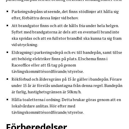
Parkeingsdepåns utseende, det finns stödlinjer att hålla sig
efter, förbättra dessa linjer vid behov.
Att brandgator finns och att de hålls fria under hela helgen.
Syftet med brandgatorna är dels att en eventuell brand inte
ska spridas och att en fullstor brandbil ska kunna ta sig fram
vid utryckning.
Eldragning i parkeringsdepå och ev. till bandepån, samt tillse
att behörig elektriker finns på plats. Elschema finns i
Raceoffice eller att få tag på genom
tävlingskommittésordförande/styrelse.
Rökförbud och åldersgräns på 15 år gäller i bandepån. Förare
under 15 år är förstås undantagna från denna regel. Bandepån
är farlig, hastighetsgränsen är 50km/h.
Hålla toaletterna i ordning. Detta brukar göras genom att en
lokalvårdare anlitas. Hör efter med
tävlingskommittésordförande/styrelse.
Förberedelser