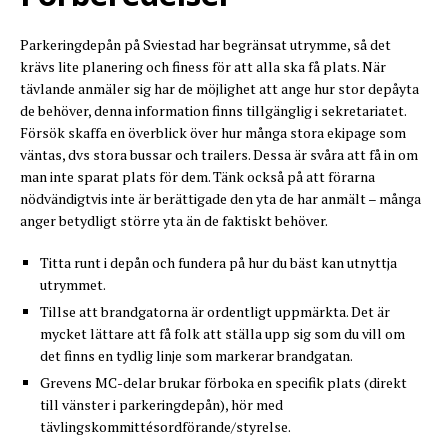
Parkeringdepån på Sviestad har begränsat utrymme, så det
krävs lite planering och finess för att alla ska få plats. När
tävlande anmäler sig har de möjlighet att ange hur stor depåyta
de behöver, denna information finns tillgänglig i sekretariatet.
Försök skaffa en överblick över hur många stora ekipage som
väntas, dvs stora bussar och trailers. Dessa är svåra att få in om
man inte sparat plats för dem. Tänk också på att förarna
nödvändigtvis inte är berättigade den yta de har anmält – många
anger betydligt större yta än de faktiskt behöver.
Titta runt i depån och fundera på hur du bäst kan utnyttja
utrymmet.
Tillse att brandgatorna är ordentligt uppmärkta. Det är
mycket lättare att få folk att ställa upp sig som du vill om
det finns en tydlig linje som markerar brandgatan.
Grevens MC-delar brukar förboka en specifik plats (direkt
till vänster i parkeringdepån), hör med
tävlingskommittésordförande/styrelse.