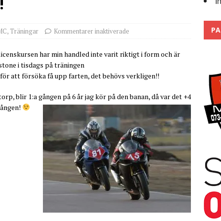
!
I
Trackdays 2026 Fullbokat – tack för ert stora intresse!
2026
PA
MC
,
Träningar
Kommentarer inaktiverade
 licenskursen har min handled inte varit riktigt i form och är
stone i tisdags på träningen
t för att försöka få upp farten, det behövs verkligen!!
p, blir 1:a gången på 6 år jag kör på den banan, då var det +4
gången!