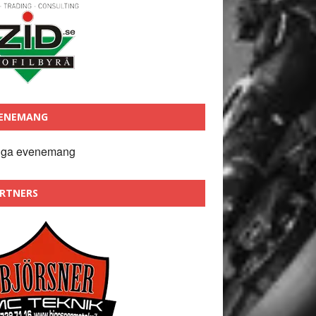
ENEMANG
nga evenemang
RTNERS