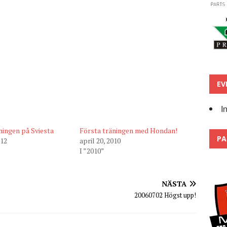
EV
I
ningen på Sviesta
Första träningen med Hondan!
PA
012
april 20, 2010
I ”2010”
NÄSTA
20060702 Högst upp!