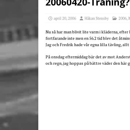
20060420-Träning?
[ juni 3, 2026 ]
Stensby 
april 20, 2006
Håkan Stensby
2006
,
Nu så har man blivit lite varm i kläderna, efter
fortfarande inte men en 56.2 tid blev det åtmin
Jag och Fredrik hade vår egna lilla tävling, all
På onsdag eftermiddag bär det av mot Anderstor
och regn, jag hoppas på bättre väder den här 