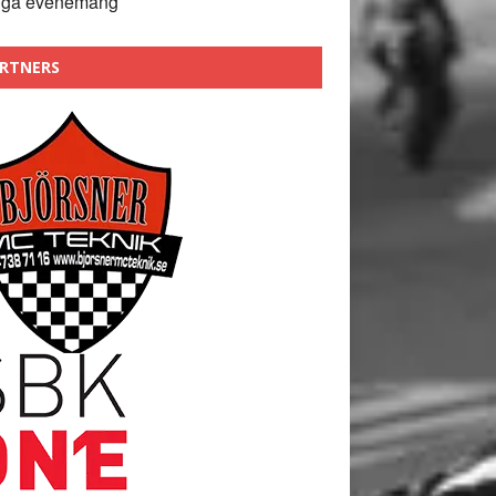
nga evenemang
RTNERS