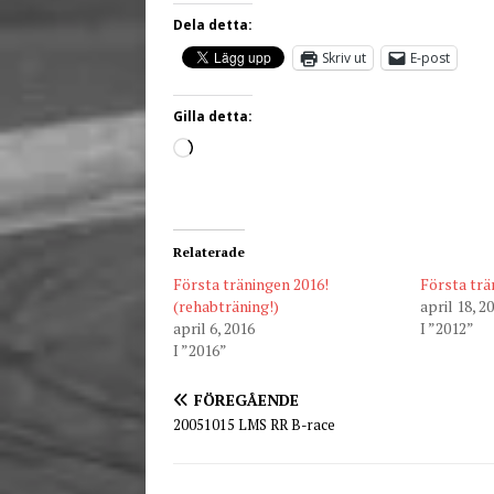
Dela detta:
Skriv ut
E-post
Gilla detta:
Relaterade
Första träningen 2016!
Första trä
(rehabträning!)
april 18, 2
april 6, 2016
I ”2012”
I ”2016”
FÖREGÅENDE
20051015 LMS RR B-race