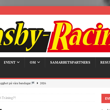
EVENT
OM
SAMARBETSPARTNERS
RESU
ygghet på våra bandagar
2026
ays och Pirelli – detta hände verkligen!
MC
-Träning?!
EV
 the pits
2026
r bandagarna 2026, nu blickar vi mot 2027
2026