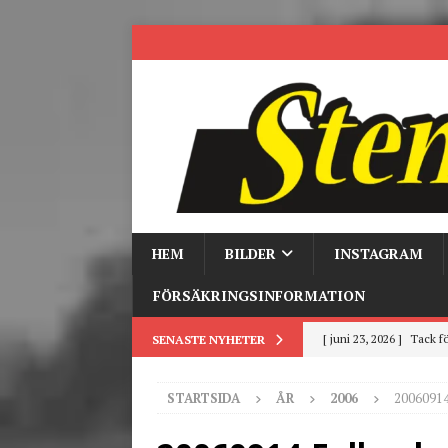
HEM
BILDER
INSTAGRAM
FÖRSÄKRINGSINFORMATION
[ juni 23, 2026 ]
Tack fö
SENASTE NYHETER
[ juni 3, 2026 ]
Stensby 
STARTSIDA
ÅR
2006
20060914
[ mars 19, 2026 ]
Tr
[ mars 9, 2026 ]
Trackd