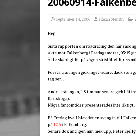
20060914-Falkenbe
[ juni 26, 2026 ]
Back to
september 14, 2006
Håkan Stensby
Hej!
Sista rapporten om roadracing den här säso
Åkte mot Falkenberg i Fredagsmorse, 03:15 gick
Åkte skapligt fel på vägen så istället för 33 m
Första träningen gick inget vidare, däck som gå
tag sen…
Andra träningen, 1.5 timmar senare gick bättre
Karlskoga).
Några fantomtider presenterades inte riktigt, 
På Fredag kväll blev det en sväng in till Falk
på
ICA
i Falkenberg.
Senare dök äntligen min mek upp, Peter Kjell