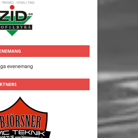
ENEMANG
nga evenemang
RTNERS