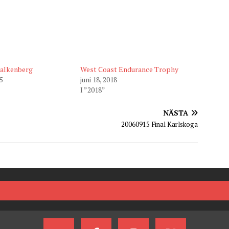
Falkenberg
West Coast Endurance Trophy
5
juni 18, 2018
I ”2018”
NÄSTA
20060915 Final Karlskoga