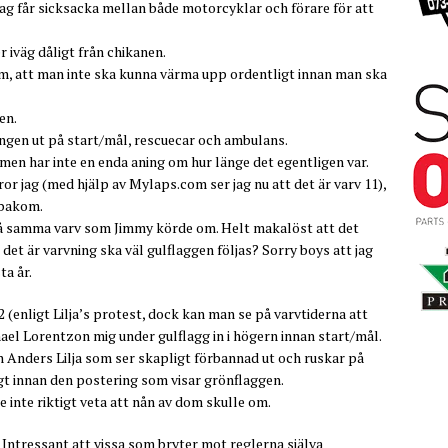
jag får sicksacka mellan både motorcyklar och förare för att
 iväg dåligt från chikanen.
arm, att man inte ska kunna värma upp ordentligt innan man ska
en.
vängen ut på start/mål, rescuecar och ambulans.
 men har inte en enda aning om hur länge det egentligen var.
or jag (med hjälp av Mylaps.com ser jag nu att det är varv 11),
 bakom.
på samma varv som Jimmy körde om. Helt makalöst att det
det är varvning ska väl gulflaggen följas? Sorry boys att jag
ta år.
 (enligt Lilja’s protest, dock kan man se på varvtiderna att
hael Lorentzon mig under gulflagg in i högern innan start/mål.
n Anders Lilja som ser skapligt förbannad ut och ruskar på
gt innan den postering som visar grönflaggen.
e inte riktigt veta att nån av dom skulle om.
 Intressant att vissa som bryter mot reglerna själva