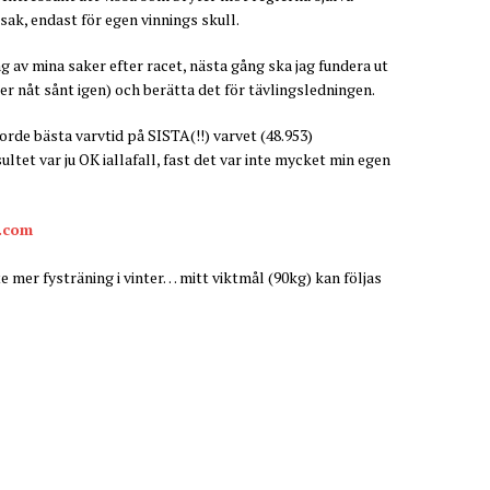
k, endast för egen vinnings skull.
g av mina saker efter racet, nästa gång ska jag fundera ut
r nåt sånt igen) och berätta det för tävlingsledningen.
orde bästa varvtid på SISTA(!!) varvet (48.953)
tet var ju OK iallafall, fast det var inte mycket min egen
.com
ite mer fysträning i vinter… mitt viktmål (90kg) kan följas