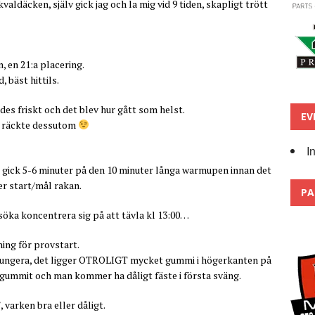
aldäcken, själv gick jag och la mig vid 9 tiden, skapligt trött
 en 21:a placering.
, bäst hittils.
ades friskt och det blev hur gått som helst.
EV
et räckte dessutom
I
gick 5-6 minuter på den 10 minuter långa warmupen innan det
er start/mål rakan.
PA
söka koncentrera sig på att tävla kl 13:00…
ning för provstart.
 fungera, det ligger OTROLIGT mycket gummi i högerkanten på
ummit och man kommer ha dåligt fäste i första sväng.
 varken bra eller dåligt.