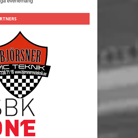
nga evenemang
RTNERS