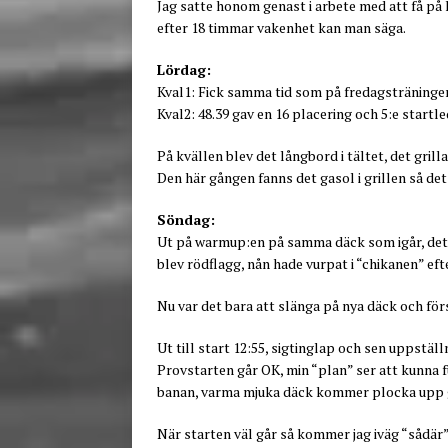
Jag satte honom genast i arbete med att få på kv
efter 18 timmar vakenhet kan man säga.
Lördag:
Kval1: Fick samma tid som på fredagsträningen,
Kval2: 48.39 gav en 16 placering och 5:e startled
På kvällen blev det långbord i tältet, det grill
Den här gången fanns det gasol i grillen så d
Söndag:
Ut på warmup:en på samma däck som igår, det 
blev rödflagg, nån hade vurpat i “chikanen” eft
Nu var det bara att slänga på nya däck och för
Ut till start 12:55, sigtinglap och sen uppställ
Provstarten går OK, min “plan” ser att kunna
banan, varma mjuka däck kommer plocka upp g
När starten väl går så kommer jag iväg “sådär”,