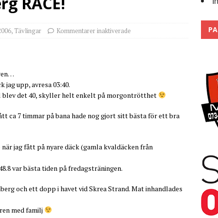
rg RACE!
I
 the pits
2026
PA
2006
,
Tävlingar
Kommentarer inaktiverade
ngen…
 jag upp, avresa 03:40.
il blev det 40, skyller helt enkelt på morgontrötthet
tt ca 7 timmar på bana hade nog gjort sitt bästa för ett bra
 när jag fått på nyare däck (gamla kvaldäcken från
48.8 var bästa tiden på fredagsträningen.
enberg och ett dopp i havet vid Skrea Strand. Mat inhandlades
gren med familj