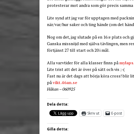
protesterar mot andra som gör precis samma sa
Lite synd att jag var för upptagen med packnin
när/var/hur saker och ting hände (om det hände
Nog om det, jag slutade på en 16:e plats och gj
Ganska missnöjd med själva tävlingen, men resul
förtjänst 27 till start och 20 i mål.
Alla varvtider för alla klasser finns på
mylaps
Lite trist att det är över på sätt och vis ;-(
Fast nu är det dags att börja köra cross! blir l
på
vikt.46an.se
Håkan – 060925
Dela detta:
Skriv ut
E-post
Gilla detta: