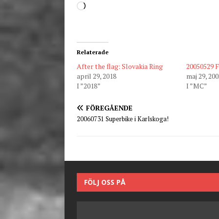
Relaterade
After the flag: Slovakia Ring
20050529 
april 29, 2018
maj 29, 200
I ”2018”
I ”MC”
FÖREGÅENDE
20060731 Superbike i Karlskoga!
FÖLJ OSS PÅ