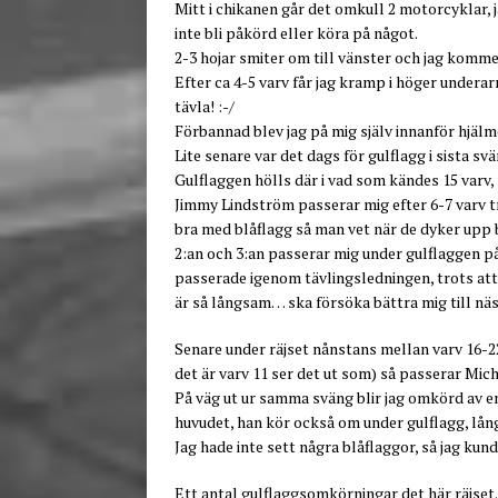
Mitt i chikanen går det omkull 2 motorcyklar, 
inte bli påkörd eller köra på något.
2-3 hojar smiter om till vänster och jag kommer
Efter ca 4-5 varv får jag kramp i höger under
tävla! :-/
Förbannad blev jag på mig själv innanför hjälm
Lite senare var det dags för gulflagg i sista s
Gulflaggen hölls där i vad som kändes 15 varv,
Jimmy Lindström passerar mig efter 6-7 varv tr
bra med blåflagg så man vet när de dyker upp
2:an och 3:an passerar mig under gulflaggen 
passerade igenom tävlingsledningen, trots att 
är så långsam… ska försöka bättra mig till näs
Senare under räjset nånstans mellan varv 16-22
det är varv 11 ser det ut som) så passerar Mic
På väg ut ur samma sväng blir jag omkörd av e
huvudet, han kör också om under gulflagg, lån
Jag hade inte sett några blåflaggor, så jag kund
Ett antal gulflaggsomkörningar det här räjset.