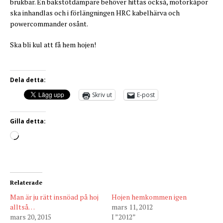
brukbar. En bakstötdämpare behöver hittas också, motorkåpor
ska inhandlas och i förlängningen HRC kabelhärva och
powercommander osånt.
Ska bli kul att få hem hojen!
Dela detta:
Skriv ut
E-post
Gilla detta:
Relaterade
Man är ju rätt insnöad på hoj
Hojen hemkommen igen
alltså…
mars 11, 2012
mars 20, 2015
I ”2012”