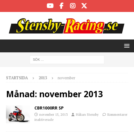
STARTSIDA
2013
november
Månad:
november 2013
CBR1000RR SP
november 15, 2013
Håkan Stensby
Kommentarer
inaktiverade