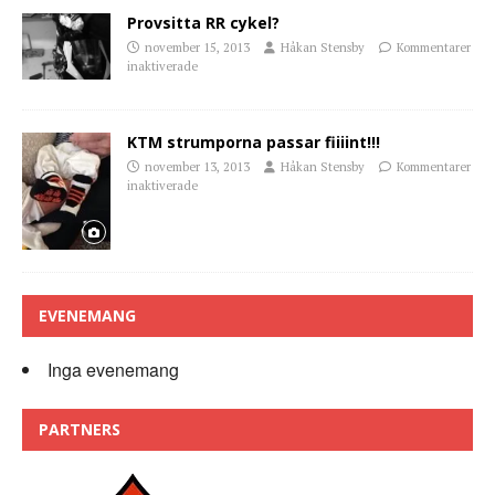
Provsitta RR cykel?
november 15, 2013
Håkan Stensby
Kommentarer
inaktiverade
KTM strumporna passar fiiiint!!!
november 13, 2013
Håkan Stensby
Kommentarer
inaktiverade
EVENEMANG
Inga evenemang
PARTNERS