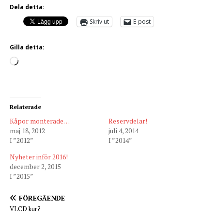
Dela detta:
Skriv ut
E-post
Gilla detta:
Relaterade
Kåpor monterade…
Reservdelar!
maj 18, 2012
juli 4, 2014
I ”2012”
I ”2014”
Nyheter inför 2016!
december 2, 2015
I ”2015”
FÖREGÅENDE
VLCD kur?