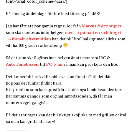
font=’arial’ color_scheme=’dark’]
På söndag är det dags för lite höstkörning på LMS!
Jag har fått ett par gamla regnsulor från
Marcus@Actionpics
som ska monteras inför helgen,
med -3 på natten och högst
+6 framåt eftermiddan
kan det bli “lite” halkigt med slicks som
vill ha 100 grader i arbetstemp
Så det som skall göras inna helgen är att montera IRC &
AutoTuneboxen
till
PC-5:an
så man kan provköra den lite.
Det komer bli lite kvällsjobb i veckan för att få til det där,
hoppas det funkar finfint bara.
Ett problem som kan uppstå är att den nya lambdasonden inte
har samma gängor som orginallambdasonden, då får man
montera eget gänghål.
På det stor taget kan det bli riktigt skoj! ska ta med grillen också
så man kan grilla lite korv!