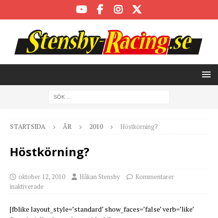
STARTSIDA
ÅR
2010
Höstkörning?
Höstkörning?
oktober 12, 2010
Håkan Stensby
Kommentarer
inaktiverade
[fblike layout_style=’standard’ show_faces=’false’ verb=’like’