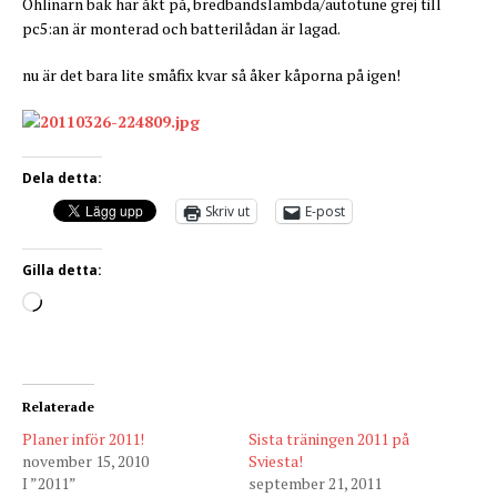
Öhlinarn bak har åkt på, bredbandslambda/autotune grej till
pc5:an är monterad och batterilådan är lagad.
nu är det bara lite småfix kvar så åker kåporna på igen!
Dela detta:
Skriv ut
E-post
Gilla detta:
Relaterade
Planer inför 2011!
Sista träningen 2011 på
november 15, 2010
Sviesta!
I ”2011”
september 21, 2011