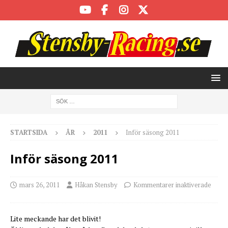
STARTSIDA
ÅR
2011
Inför säsong 2011
Inför säsong 2011
mars 26, 2011
Håkan Stensby
Kommentarer inaktiverade
Lite meckande har det blivit!