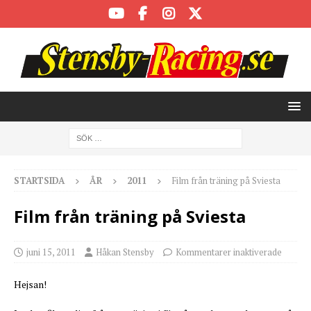
STARTSIDA
ÅR
2011
Film från träning på Sviesta
Film från träning på Sviesta
juni 15, 2011
Håkan Stensby
Kommentarer inaktiverade
Hejsan!