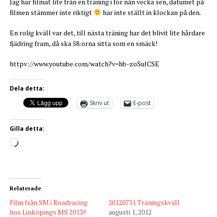
Jag har filmat lite från en träning i för nån vecka sen, datumet på
filmen stämmer inte riktigt
har inte ställt in klockan på den.
En rolig kväll var det, till nästa träning har det blivit lite hårdare
fjädring fram, då ska 58:orna sitta som en smäck!
httpv://www.youtube.com/watch?v=hb-zoSulCSE
Dela detta:
Skriv ut
E-post
Gilla detta:
Relaterade
Film från SM i Roadracing
20120731 Träningskväll
hos Linköpings MS 2013?
augusti 1, 2012