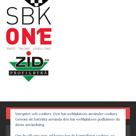
FÖLJ OSS PÅ
Integritet och cookies: Den här webbplatsen använder cookies.
Genom att fortsätta använda den här webbplatsen godkänner du
deras användning.
Om du vill veta mer, inklusive hur du kontrollerar cookies, se: