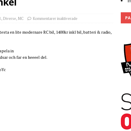
nkel
I
Trackdays 2026 Fullbokat – tack för ert stora intresse!
2026
PA
1
,
Diverse
,
MC
Kommentarer inaktiverade
esta en lite modernare RC bil, 1400kr inkl bil, batteri & radio,
pela in
udsar och far en heeeel del.
oYc