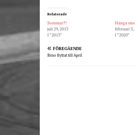
Relaterade
Sommar?!
Hänga med 
juli 29, 2013
februari 3,
I ”2013”
I ”2020”
FÖREGÅENDE
Brno flyttat till April