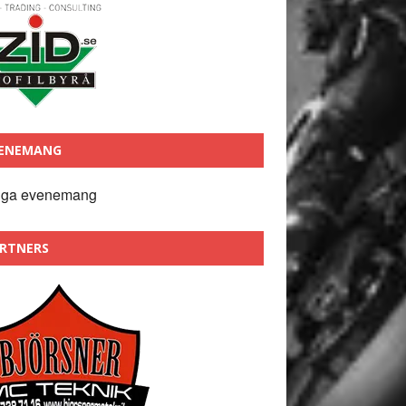
ENEMANG
nga evenemang
RTNERS