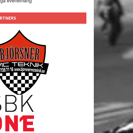
nga evenemang
RTNERS