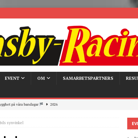
EVENT
OM
SAMARBETSPARTNERS
RESU
ygghet på våra bandagar
2026
ays och Pirelli – detta hände verkligen!
MC
bils synvinkel
EV
 the pits
2026
r bandagarna 2026, nu blickar vi mot 2027
2026