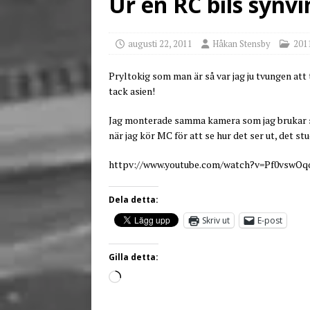
Ur en RC bils synvi
[ juni 3, 2026 ]
Stensby 
augusti 22, 2011
Håkan Stensby
201
Pryltokig som man är så var jag ju tvungen att t
tack asien!
Jag monterade samma kamera som jag brukar s
när jag kör MC för att se hur det ser ut, det st
httpv://www.youtube.com/watch?v=Pf0vswOq
Dela detta:
Skriv ut
E-post
Gilla detta: