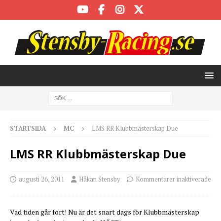
STARTSIDA
MC
LMS RR Klubbmästerskap Due
LMS RR Klubbmästerskap Due
augusti 26, 2011
Håkan Stensby
Kommentarer inaktiverade
Vad tiden går fort! Nu är det snart dags för Klubbmästerskap