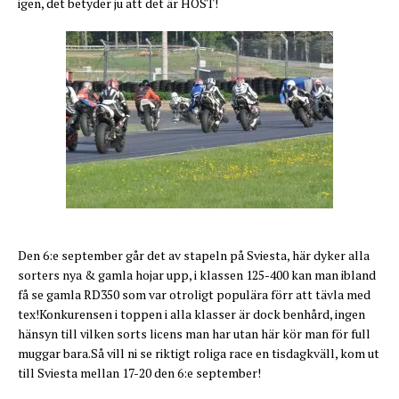
igen, det betyder ju att det är HÖST!
Den 6:e september går det av stapeln på Sviesta, här dyker alla
sorters nya & gamla hojar upp, i klassen 125-400 kan man ibland
få se gamla RD350 som var otroligt populära förr att tävla med
tex!Konkurensen i toppen i alla klasser är dock benhård, ingen
hänsyn till vilken sorts licens man har utan här kör man för full
muggar bara.Så vill ni se riktigt roliga race en tisdagkväll, kom ut
till Sviesta mellan 17-20 den 6:e september!