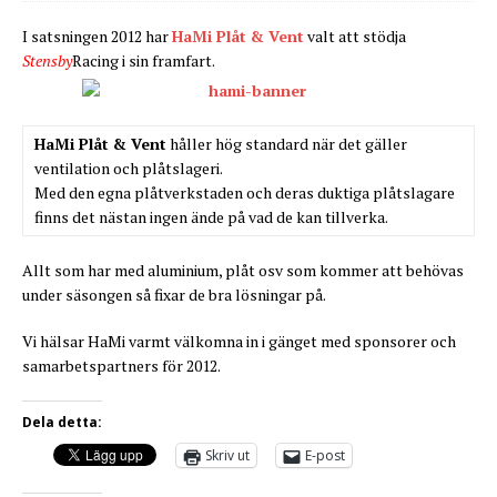
I satsningen 2012 har
HaMi Plåt & Vent
valt att stödja
Stensby
Racing i sin framfart.
HaMi Plåt & Vent
håller hög standard när det gäller
ventilation och plåtslageri.
Med den egna plåtverkstaden och deras duktiga plåtslagare
finns det nästan ingen ände på vad de kan tillverka.
Allt som har med aluminium, plåt osv som kommer att behövas
under säsongen så fixar de bra lösningar på.
Vi hälsar HaMi varmt välkomna in i gänget med sponsorer och
samarbetspartners för 2012.
Dela detta:
Skriv ut
E-post