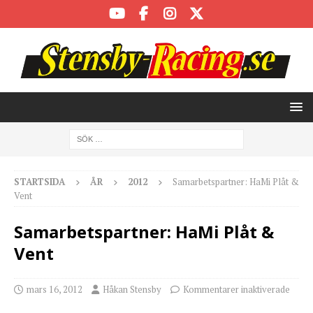
STARTSIDA
ÅR
2012
Samarbetspartner: HaMi Plåt &
Vent
Samarbetspartner: HaMi Plåt &
Vent
mars 16, 2012
Håkan Stensby
Kommentarer inaktiverade