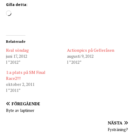
Gilla detta:
Relaterade
Kval söndag
Actionpics på Gelleråsen
juni 17, 2012
augusti 9, 2012
I ”2012”
I ”2012”
1:a plats på SM Final
Race2!!!
oktober 2, 2011
I ”2011”
FÖREGÅENDE
Byte av laptimer
NÄSTA
Fysträning?