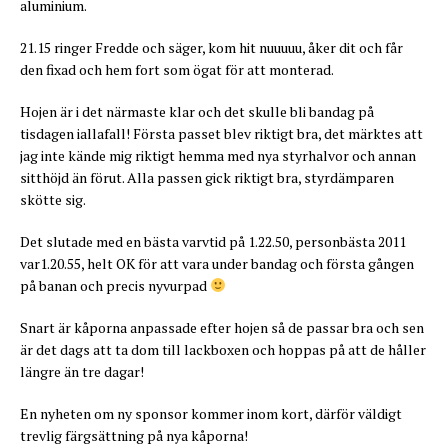
aluminium.
21.15 ringer Fredde och säger, kom hit nuuuuu, åker dit och får
den fixad och hem fort som ögat för att monterad.
Hojen är i det närmaste klar och det skulle bli bandag på
tisdagen iallafall! Första passet blev riktigt bra, det märktes att
jag inte kände mig riktigt hemma med nya styrhalvor och annan
sitthöjd än förut. Alla passen gick riktigt bra, styrdämparen
skötte sig.
Det slutade med en bästa varvtid på 1.22.50, personbästa 2011
var1.20.55, helt OK för att vara under bandag och första gången
på banan och precis nyvurpad
Snart är kåporna anpassade efter hojen så de passar bra och sen
är det dags att ta dom till lackboxen och hoppas på att de håller
längre än tre dagar!
En nyheten om ny sponsor kommer inom kort, därför väldigt
trevlig färgsättning på nya kåporna!