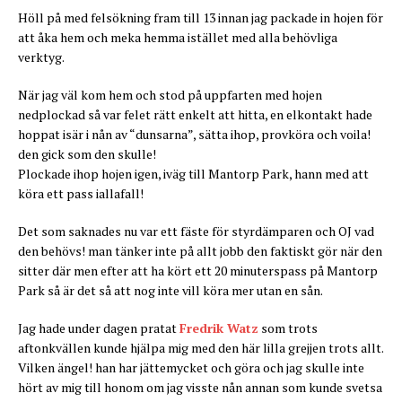
Höll på med felsökning fram till 13 innan jag packade in hojen för
att åka hem och meka hemma istället med alla behövliga
verktyg.
När jag väl kom hem och stod på uppfarten med hojen
nedplockad så var felet rätt enkelt att hitta, en elkontakt hade
hoppat isär i nån av “dunsarna”, sätta ihop, provköra och voila!
den gick som den skulle!
Plockade ihop hojen igen, iväg till Mantorp Park, hann med att
köra ett pass iallafall!
Det som saknades nu var ett fäste för styrdämparen och OJ vad
den behövs! man tänker inte på allt jobb den faktiskt gör när den
sitter där men efter att ha kört ett 20 minuterspass på Mantorp
Park så är det så att nog inte vill köra mer utan en sån.
Jag hade under dagen pratat
Fredrik Watz
som trots
aftonkvällen kunde hjälpa mig med den här lilla grejjen trots allt.
Vilken ängel! han har jättemycket och göra och jag skulle inte
hört av mig till honom om jag visste nån annan som kunde svetsa