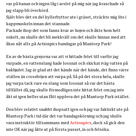
var på banan och ingen låg i arslet på mig när jag kraschade så
jag slapp bli överkörd.
Själv blev det en del kyllerbyttor ute i gräset, sträckte mig lite i
kappmuskeln innan det stannade.
Packade ihop det som fanns kvar av hojen och åkte hem helt
enkelt, nu skulle det bli mekkväll om det skulle hinnas med att
åkas nåt alls på Actionpics bandagar på Mantorp Park!
En av de bästa grejorna var att vi hittade felet till varför jag
vurpade, en vattenslang hade lossnat och skickat iväg vatten på
bakhjulet. Jag är glad att det hände när det hände, det finns värre
ställen än crossböjen att vurpa på. Så på det stora hela, skulle
jag vurpa tack vare en slang som lossnat så var det bästa
tillfället då, jag skulle förmodligen inte hittat felet om jag inte
åkt ut igen heller utan fått uppleva det på Mantorp Park istället.
Den blev relativt snabbt ihopsatt igen och jag var faktiskt ute på
Mantorp Park i tid där det var bandagskörning och jag skulle
vara instruktör tillsammans med
Actionpics
, dock så gick den
inte OK när jag åkte ut på första passet, in och felsöka.