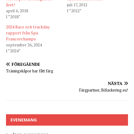
året!
juli 17, 2012
april 6, 2018
I ”2012”
I ”2018”
2024 Race och trackday
rapport från Spa
Francorchamps
september 26, 2024
I ”2024”
FÖREGÅENDE
Träningskåpor har fått färg
NÄSTA
Färgpartner, Billackering.eu!
EVENEMANG