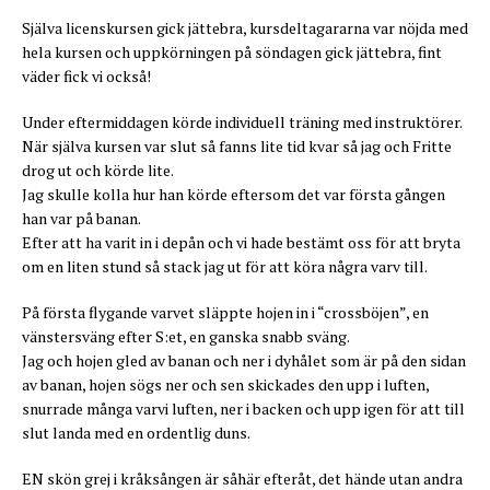
Själva licenskursen gick jättebra, kursdeltagararna var nöjda med
hela kursen och uppkörningen på söndagen gick jättebra, fint
väder fick vi också!
Under eftermiddagen körde individuell träning med instruktörer.
När själva kursen var slut så fanns lite tid kvar så jag och Fritte
drog ut och körde lite.
Jag skulle kolla hur han körde eftersom det var första gången
han var på banan.
Efter att ha varit in i depån och vi hade bestämt oss för att bryta
om en liten stund så stack jag ut för att köra några varv till.
På första flygande varvet släppte hojen in i “crossböjen”, en
vänstersväng efter S:et, en ganska snabb sväng.
Jag och hojen gled av banan och ner i dyhålet som är på den sidan
av banan, hojen sögs ner och sen skickades den upp i luften,
snurrade många varvi luften, ner i backen och upp igen för att till
slut landa med en ordentlig duns.
EN skön grej i kråksången är såhär efteråt, det hände utan andra