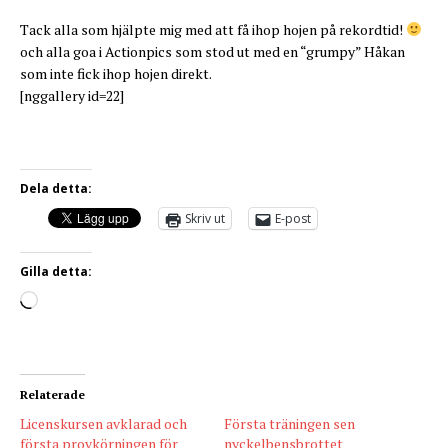
Tack alla som hjälpte mig med att få ihop hojen på rekordtid!
och alla goa i Actionpics som stod ut med en “grumpy” Håkan
som inte fick ihop hojen direkt.
[nggallery id=22]
Dela detta:
Skriv ut
E-post
Gilla detta:
Relaterade
Licenskursen avklarad och
Första träningen sen
första provkörningen för
nyckelbensbrottet