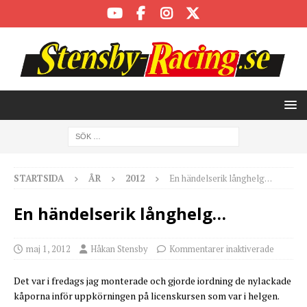
STARTSIDA
ÅR
2012
En händelserik långhelg…
En händelserik långhelg…
maj 1, 2012
Håkan Stensby
Kommentarer inaktiverade
Det var i fredags jag monterade och gjorde iordning de nylackade
kåporna inför uppkörningen på licenskursen som var i helgen.