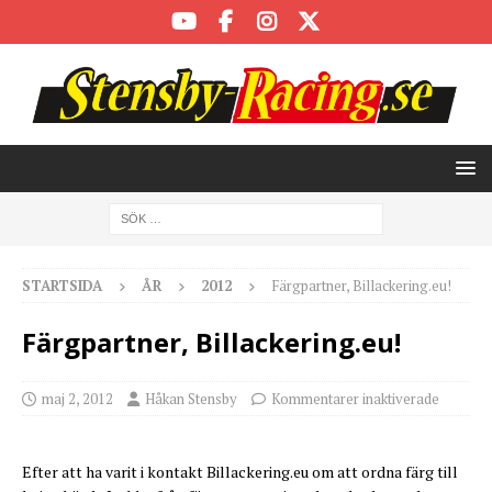
STARTSIDA
ÅR
2012
Färgpartner, Billackering.eu!
Färgpartner, Billackering.eu!
maj 2, 2012
Håkan Stensby
Kommentarer inaktiverade
Efter att ha varit i kontakt Billackering.eu om att ordna färg till