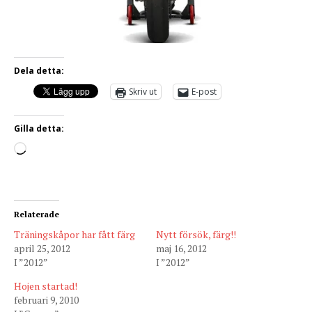
Dela detta:
Skriv ut
E-post
Gilla detta:
Relaterade
Träningskåpor har fått färg
Nytt försök, färg!!
april 25, 2012
maj 16, 2012
I ”2012”
I ”2012”
Hojen startad!
februari 9, 2010