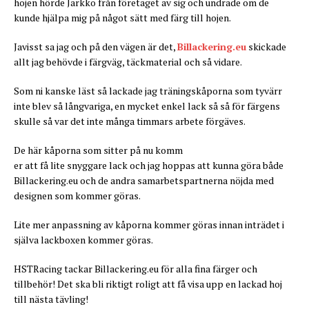
hojen hörde Jarkko från företaget av sig och undrade om de
kunde hjälpa mig på något sätt med färg till hojen.
Javisst sa jag och på den vägen är det,
Billackering.eu
skickade
allt jag behövde i färgväg, täckmaterial och så vidare.
Som ni kanske läst så lackade jag träningskåporna som tyvärr
inte blev så långvariga, en mycket enkel lack så så för färgens
skulle så var det inte många timmars arbete förgäves.
De här kåporna som sitter på nu komm
er att få lite snyggare lack och jag hoppas att kunna göra både
Billackering.eu och de andra samarbetspartnerna nöjda med
designen som kommer göras.
Lite mer anpassning av kåporna kommer göras innan inträdet i
själva lackboxen kommer göras.
HSTRacing tackar Billackering.eu för alla fina färger och
tillbehör! Det ska bli riktigt roligt att få visa upp en lackad hoj
till nästa tävling!