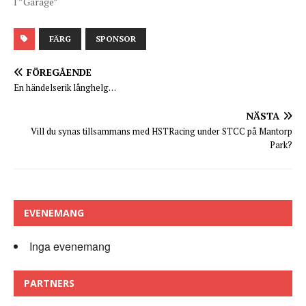
I ”Garage”
FÄRG
SPONSOR
FÖREGÅENDE
En händelserik långhelg…
NÄSTA
Vill du synas tillsammans med HSTRacing under STCC på Mantorp
Park?
EVENEMANG
Inga evenemang
PARTNERS