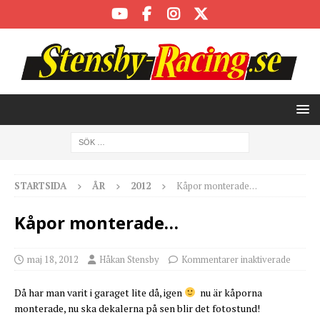
STARTSIDA
ÅR
2012
Kåpor monterade…
Kåpor monterade…
maj 18, 2012
Håkan Stensby
Kommentarer inaktiverade
Då har man varit i garaget lite då, igen
nu är kåporna
monterade, nu ska dekalerna på sen blir det fotostund!