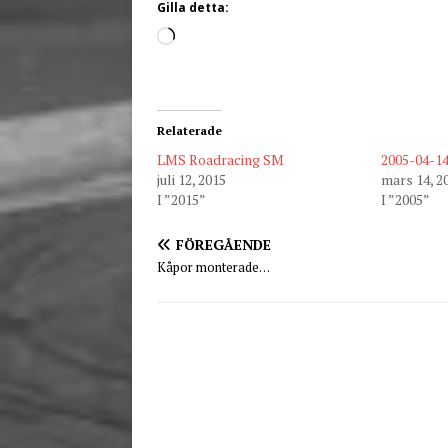
Gilla detta:
Relaterade
LMS Roadracing SM
2005-04-1
juli 12, 2015
mars 14, 2
I ”2015”
I ”2005”
FÖREGÅENDE
Kåpor monterade…