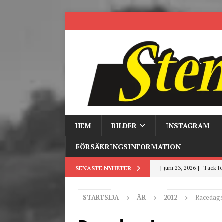
HEM
BILDER
INSTAGRAM
FÖRSÄKRINGSINFORMATION
[ juni 23, 2026 ]
Tack fö
SENASTE NYHETER
[ juni 3, 2026 ]
Stensby 
STARTSIDA
ÅR
2012
Racedags
[ mars 19, 2026 ]
Tr
[ mars 9, 2026 ]
Trackd