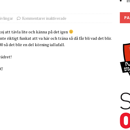
I
 the pits
2026
PA
ävlingar
Kommentarer inaktiverade
oj att tävla lite och känna på det igen
nte riktigt funkat att va här och träna så då får bli vad det blir.
 så det blir en del körning iallafall.
vädret!
97