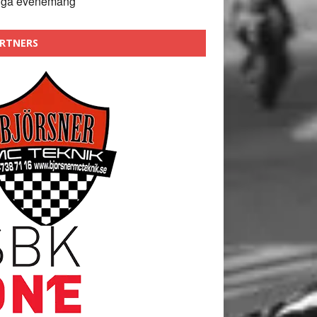
nga evenemang
RTNERS