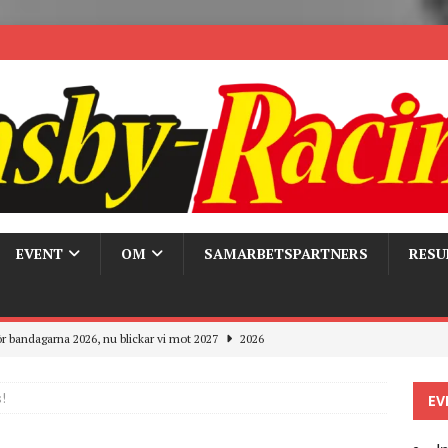
EVENT
OM
SAMARBETSPARTNERS
RESU
r bandagarna 2026, nu blickar vi mot 2027
2026
Trackdays 2026 Fullbokat – tack för ert stora intresse!
2026
!
EV
ygghet på våra bandagar
2026
ays och Pirelli – detta hände verkligen!
MC