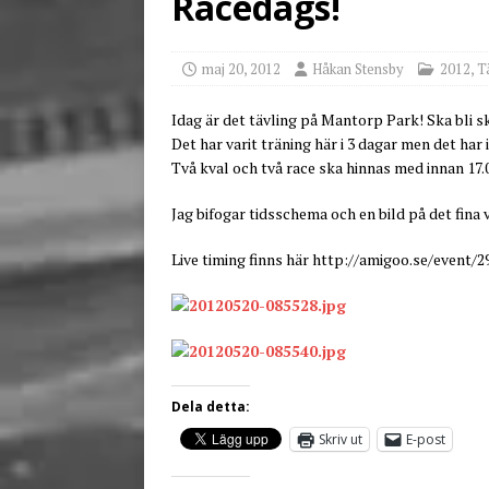
Racedags!
[ juni 26, 2026 ]
Back to
maj 20, 2012
Håkan Stensby
2012
,
T
Idag är det tävling på Mantorp Park! Ska bli sk
Det har varit träning här i 3 dagar men det har i
Två kval och två race ska hinnas med innan 17.00
Jag bifogar tidsschema och en bild på det fina 
Live timing finns här http://amigoo.se/event/2
Dela detta:
Skriv ut
E-post