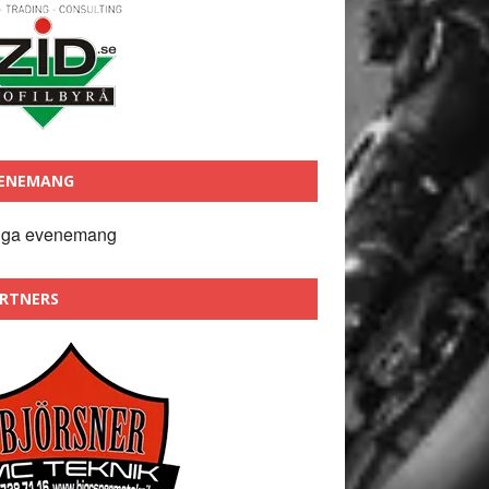
ENEMANG
nga evenemang
RTNERS