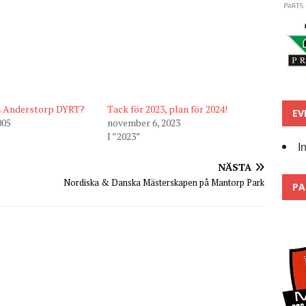
4 Anderstorp DYRT?
Tack för 2023, plan för 2024!
EV
005
november 6, 2023
I ”2023”
I
NÄSTA
Nordiska & Danska Mästerskapen på Mantorp Park
PA