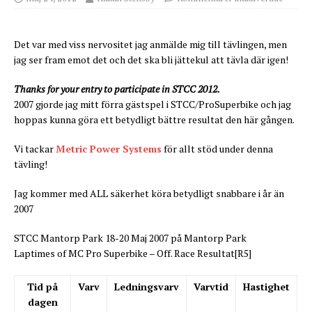
Det var med viss nervositet jag anmälde mig till tävlingen, men
jag ser fram emot det och det ska bli jättekul att tävla där igen!
Thanks for your entry to participate in STCC 2012.
2007 gjorde jag mitt förra gästspel i STCC/ProSuperbike och jag
hoppas kunna göra ett betydligt bättre resultat den här gången.
Vi tackar
Metric Power Systems
för allt stöd under denna
tävling!
Jag kommer med ALL säkerhet köra betydligt snabbare i år än
2007
STCC Mantorp Park 18-20 Maj 2007 på Mantorp Park
Laptimes of MC Pro Superbike – Off. Race Resultat[R5]
Tid på
Varv
Ledningsvarv
Varvtid
Hastighet
dagen