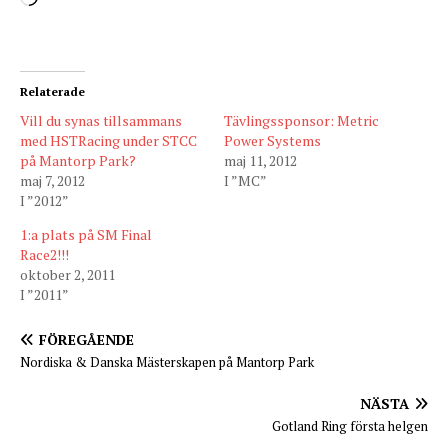
Relaterade
Vill du synas tillsammans
Tävlingssponsor: Metric
med HSTRacing under STCC
Power Systems
på Mantorp Park?
maj 11, 2012
maj 7, 2012
I ”MC”
I ”2012”
1:a plats på SM Final
Race2!!!
oktober 2, 2011
I ”2011”
FÖREGÅENDE
Nordiska & Danska Mästerskapen på Mantorp Park
NÄSTA
Gotland Ring första helgen