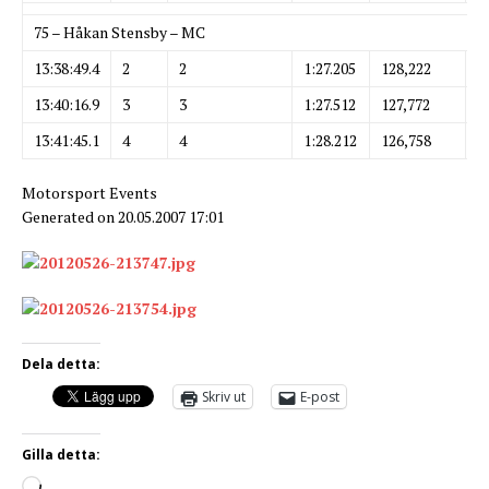
75 – Håkan Stensby – MC
13:38:49.4
2
2
1:27.205
128,222
2
13:40:16.9
3
3
1:27.512
127,772
2
13:41:45.1
4
4
1:28.212
126,758
2
Motorsport Events
Generated on 20.05.2007 17:01
Dela detta:
Skriv ut
E-post
Gilla detta: