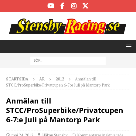
STARTSIDA
ÅR
2012
Anmälan till
STCC/ProSuperbike/Privatcupen 6-7:e Juli på Mantorp Park
Anmälan till
STCC/ProSuperbike/Privatcupen
6-7:e Juli på Mantorp Park
maj 24, 2012
Håkan Stensby
Kommentarer inaktiverade