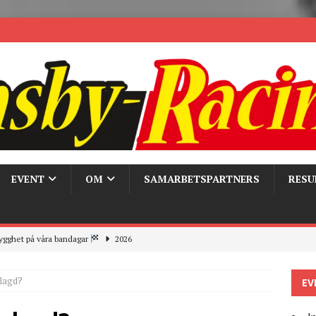
EVENT
OM
SAMARBETSPARTNERS
RESU
ygghet på våra bandagar
2026
ays och Pirelli – detta hände verkligen!
MC
elagd?
EV
 the pits
2026
r bandagarna 2026, nu blickar vi mot 2027
2026