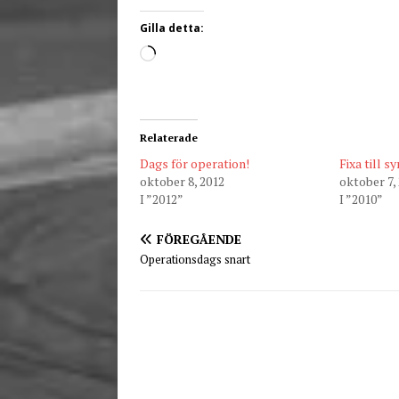
Gilla detta:
Relaterade
Dags för operation!
Fixa till s
oktober 8, 2012
oktober 7,
I ”2012”
I ”2010”
FÖREGÅENDE
Operationsdags snart