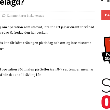
elagd?
I
Trackdays 2026 Fullbokat – tack för ert stora intresse!
2026
PA
Kommentarer inaktiverade
ig om operation som utlovat, inte för att jag är direkt förvånad
orsdag & fredag den här veckan.
svis kan får köra träningen på tisdag och om jag inte misstror
nga
 med operation SM finalen på Gelleråsen 8-9 september, men har
blir det en till tävling i år.