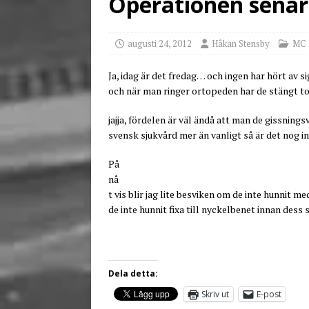
Operationen senar
[ juni 3, 2026 ]
Stensby 
augusti 24, 2012
Håkan Stensby
MC
Ja, idag är det fredag… och ingen har hört av s
och när man ringer ortopeden har de stängt t
jajja, fördelen är väl ändå att man de gissning
svensk sjukvård mer än vanligt så är det nog i
På
nå
t vis blir jag lite besviken om de inte hunnit
de inte hunnit fixa till nyckelbenet innan dess så 
Dela detta:
Skriv ut
E-post