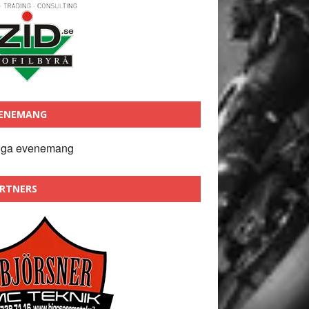
ENEMANG
nga evenemang
RTNERS