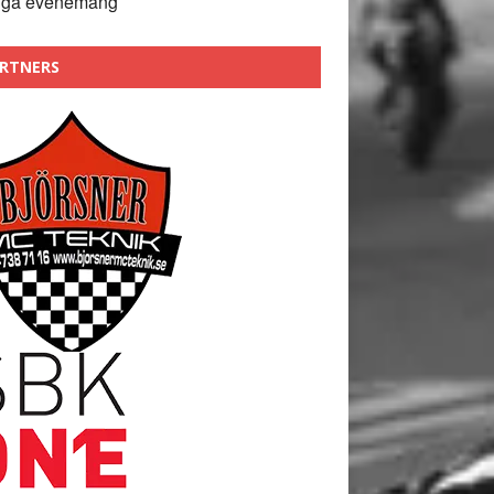
nga evenemang
RTNERS