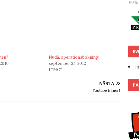
EV
ynen?
Nudå, operationsbokning!
 2010
september 23, 2012
I
I ”MC”
NÄSTA
PA
Youtube filmer!