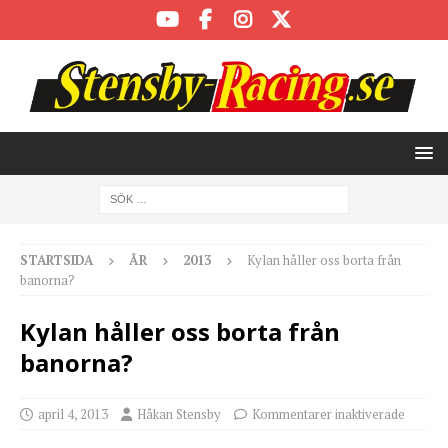
STARTSIDA
ÅR
2013
Kylan håller oss borta från
banorna?
Kylan håller oss borta från
banorna?
april 4, 2013
Håkan Stensby
Kommentarer inaktiverade