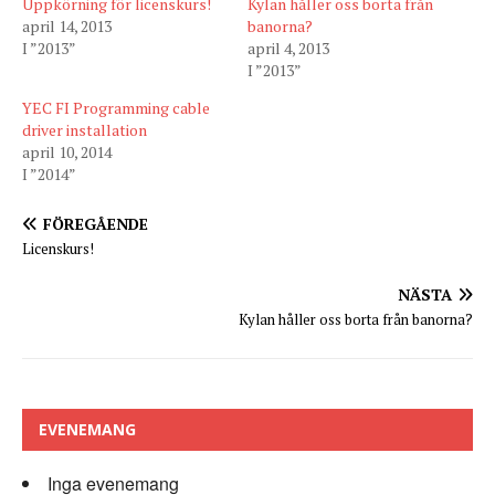
Uppkörning för licenskurs!
Kylan håller oss borta från
april 14, 2013
banorna?
I ”2013”
april 4, 2013
I ”2013”
YEC FI Programming cable
driver installation
april 10, 2014
I ”2014”
FÖREGÅENDE
Licenskurs!
NÄSTA
Kylan håller oss borta från banorna?
EVENEMANG
Inga evenemang