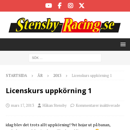
STARTSIDA
ÅR
2013
Licenskurs uppkörning 1
Licenskurs uppkörning 1
mars 17, 2013
Håkan Stensby
Kommentarer inaktiverade
idag blev det trots allt uppkörning! 9st hojar ut på banan,