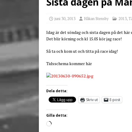
Sista dagen på Ma
[ juni 3, 2026 ]
Stensby 
juni 30, 2013
Håkan Stensby
2013
,
T
Idag är det söndag och sista dagen på det här
Det blir körning och kl 15.05 kör jag race!
Så ta och kom ut och titta på race idag!
Tidsschema kommer här
Dela detta:
Skriv ut
E-post
Gilla detta: