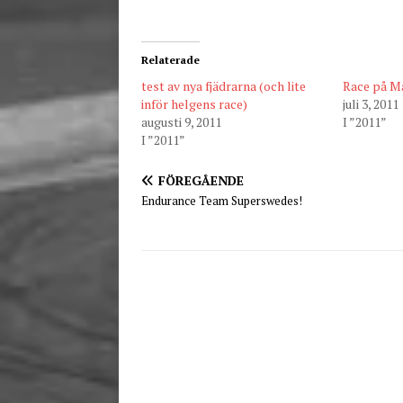
Relaterade
test av nya fjädrarna (och lite
Race på M
inför helgens race)
juli 3, 2011
augusti 9, 2011
I ”2011”
I ”2011”
FÖREGÅENDE
Endurance Team Superswedes!