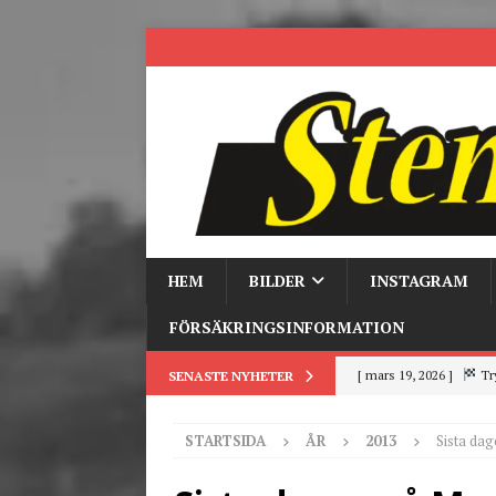
HEM
BILDER
INSTAGRAM
FÖRSÄKRINGSINFORMATION
[ mars 19, 2026 ]
Tr
SENASTE NYHETER
[ mars 9, 2026 ]
Trackd
STARTSIDA
ÅR
2013
Sista da
[ juni 26, 2026 ]
Back to
[ juni 23, 2026 ]
Tack fö