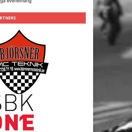
nga evenemang
RTNERS