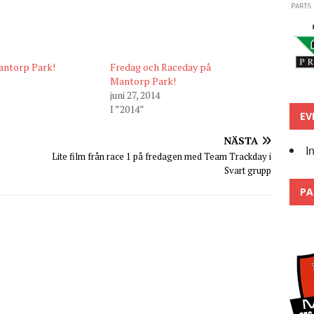
antorp Park!
Fredag och Raceday på
Mantorp Park!
juni 27, 2014
I ”2014”
EV
NÄSTA
I
Lite film från race 1 på fredagen med Team Trackday i
Svart grupp
PA