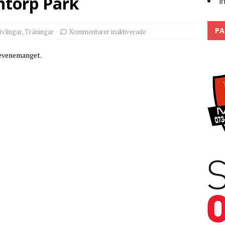
ntorp Park
I
Trackdays 2026 Fullbokat – tack för ert stora intresse!
2026
PA
ävlingar
,
Träningar
Kommentarer inaktiverade
 evenemanget.