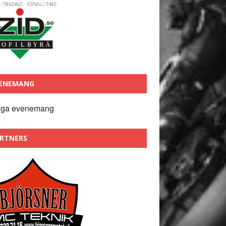
ENEMANG
nga evenemang
RTNERS