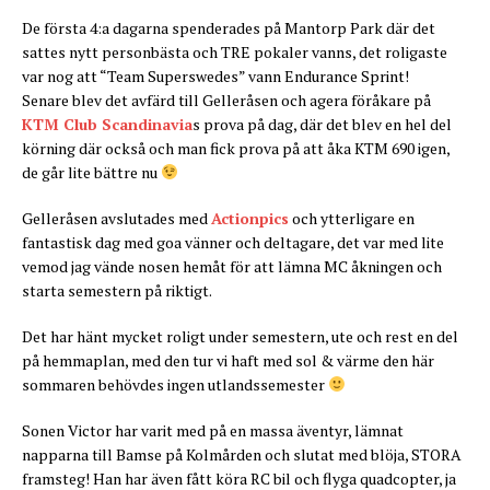
De första 4:a dagarna spenderades på Mantorp Park där det
sattes nytt personbästa och TRE pokaler vanns, det roligaste
var nog att “Team Superswedes” vann Endurance Sprint!
Senare blev det avfärd till Gelleråsen och agera föråkare på
KTM Club Scandinavia
s prova på dag, där det blev en hel del
körning där också och man fick prova på att åka KTM 690 igen,
de går lite bättre nu
Gelleråsen avslutades med
Actionpics
och ytterligare en
fantastisk dag med goa vänner och deltagare, det var med lite
vemod jag vände nosen hemåt för att lämna MC åkningen och
starta semestern på riktigt.
Det har hänt mycket roligt under semestern, ute och rest en del
på hemmaplan, med den tur vi haft med sol & värme den här
sommaren behövdes ingen utlandssemester
Sonen Victor har varit med på en massa äventyr, lämnat
napparna till Bamse på Kolmården och slutat med blöja, STORA
framsteg! Han har även fått köra RC bil och flyga quadcopter, ja