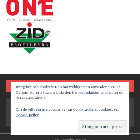
FÖLJ OSS PÅ
Integritet och cookies: Den här webbplatsen använder cookies.
Genom att fortsätta använda den här webbplatsen godkänner du
deras användning.
Om du vill veta mer, inklusive hur du kontrollerar cookies, se:
Cookie-policy
(c) Stensby Racing