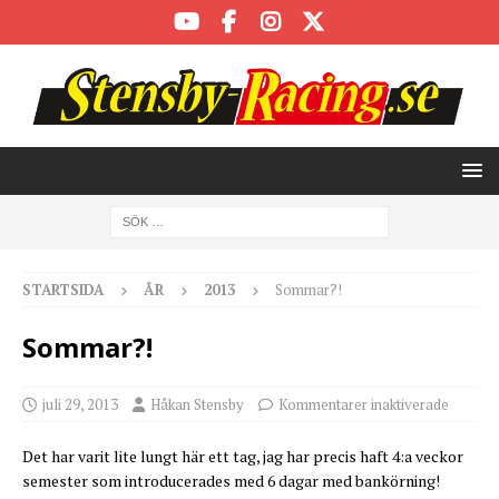
STARTSIDA
ÅR
2013
Sommar?!
Sommar?!
juli 29, 2013
Håkan Stensby
Kommentarer inaktiverade
Det har varit lite lungt här ett tag, jag har precis haft 4:a veckor
semester som introducerades med 6 dagar med bankörning!