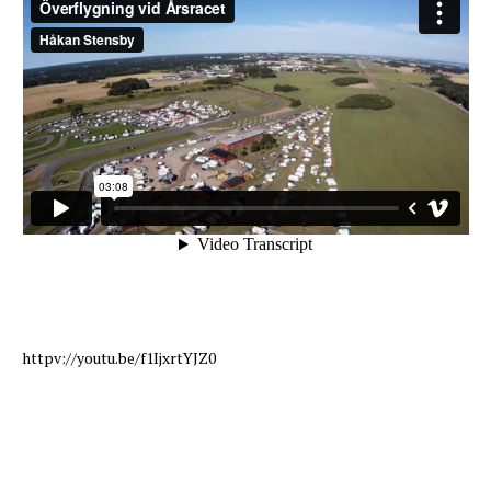
httpv://youtu.be/f1IjxrtYJZ0