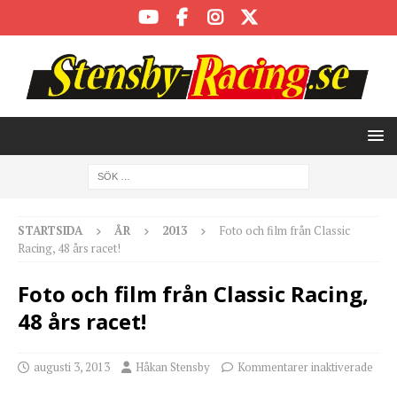
STARTSIDA
ÅR
2013
Foto och film från Classic
Racing, 48 års racet!
Foto och film från Classic Racing,
48 års racet!
augusti 3, 2013
Håkan Stensby
Kommentarer inaktiverade