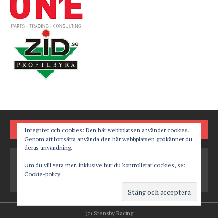
FÖLJ OSS PÅ
Integritet och cookies: Den här webbplatsen använder cookies.
Genom att fortsätta använda den här webbplatsen godkänner du
deras användning.
Om du vill veta mer, inklusive hur du kontrollerar cookies, se:
Cookie-policy
(c) Stensby Racing