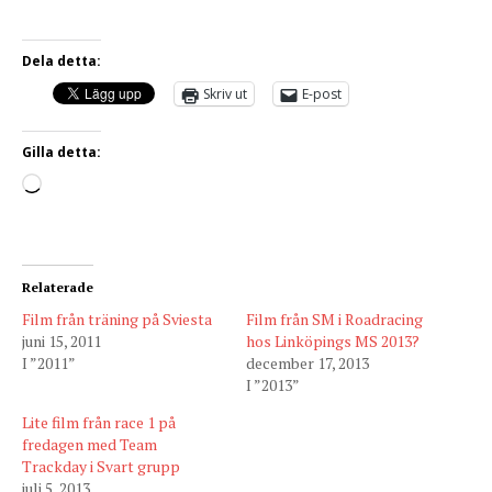
Dela detta:
Skriv ut
E-post
Gilla detta:
Relaterade
Film från träning på Sviesta
Film från SM i Roadracing
juni 15, 2011
hos Linköpings MS 2013?
I ”2011”
december 17, 2013
I ”2013”
Lite film från race 1 på
fredagen med Team
Trackday i Svart grupp
juli 5, 2013