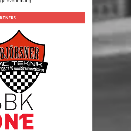
nga evenemang
RTNERS