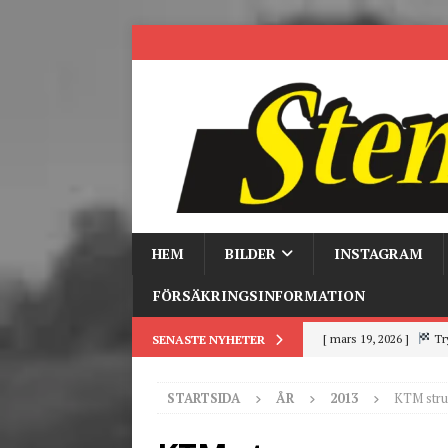
HEM
BILDER
INSTAGRAM
FÖRSÄKRINGSINFORMATION
[ mars 19, 2026 ]
Tr
SENASTE NYHETER
[ mars 9, 2026 ]
Trackd
STARTSIDA
ÅR
2013
KTM strum
[ juni 26, 2026 ]
Back to
[ juni 23, 2026 ]
Tack fö