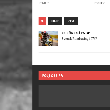
I ”MC”
I ”2013”
FILIP
KTM
FÖREGÅENDE
Svensk Roadracing i TV?
FÖLJ OSS PÅ