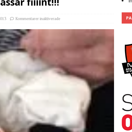
sar fiiiint!!!
I
Trackdays 2026 Fullbokat – tack för ert stora intresse!
2026
PA
013
Kommentarer inaktiverade