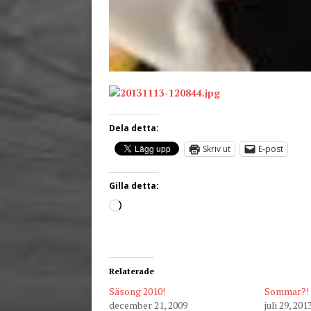
Dela detta:
Skriv ut
E-post
Gilla detta:
Relaterade
Säsong 2010!
Sommar?!
december 21, 2009
juli 29, 201