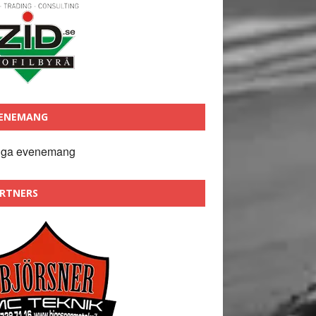
ENEMANG
nga evenemang
RTNERS