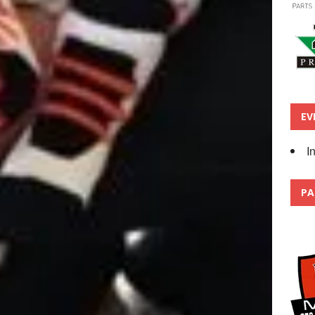
EV
I
PA