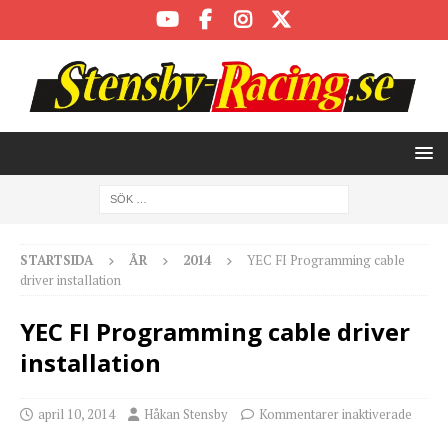
STARTSIDA
ÅR
2014
YEC FI Programming cable
driver installation
YEC FI Programming cable driver
installation
april 10, 2014
Håkan Stensby
Kommentarer inaktiverade