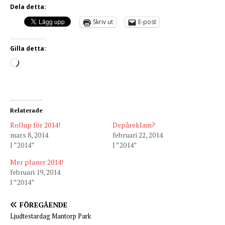
Dela detta:
Skriv ut
E-post
Gilla detta:
Relaterade
Rollup för 2014!
Depåreklam?
mars 8, 2014
februari 22, 2014
I ”2014”
I ”2014”
Mer planer 2014!
februari 19, 2014
I ”2014”
FÖREGÅENDE
Ljudtestardag Mantorp Park