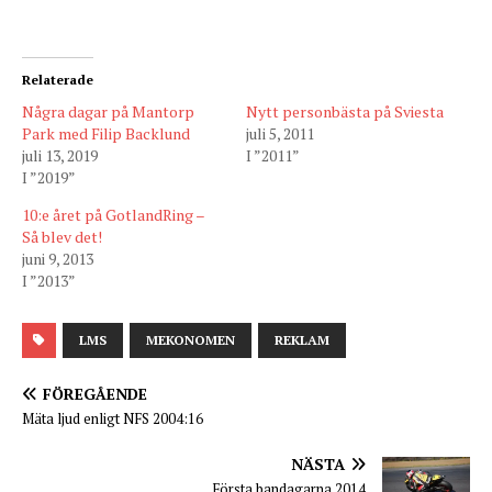
Relaterade
Några dagar på Mantorp
Nytt personbästa på Sviesta
Park med Filip Backlund
juli 5, 2011
juli 13, 2019
I ”2011”
I ”2019”
10:e året på GotlandRing –
Så blev det!
juni 9, 2013
I ”2013”
LMS
MEKONOMEN
REKLAM
FÖREGÅENDE
Mäta ljud enligt NFS 2004:16
NÄSTA
Första bandagarna 2014