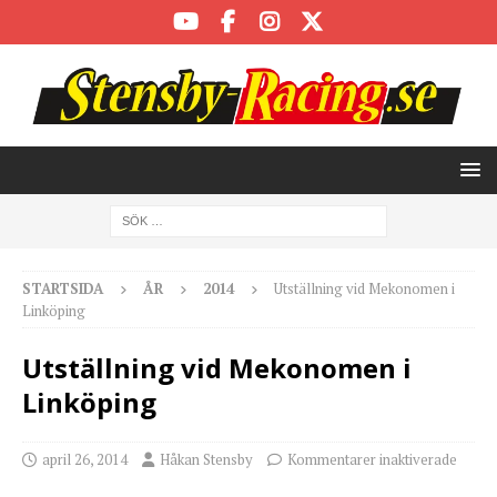
STARTSIDA
ÅR
2014
Utställning vid Mekonomen i
Linköping
Utställning vid Mekonomen i
Linköping
april 26, 2014
Håkan Stensby
Kommentarer inaktiverade