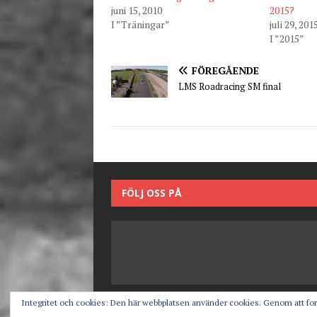
juni 15, 2010
2015?
I ”Träningar”
juli 29, 201
I ”2015”
FÖREGÅENDE
LMS Roadracing SM final
FÖLJ OSS PÅ
Integritet och cookies: Den här webbplatsen använder cookies. Genom att fo