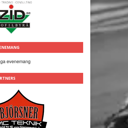
ENEMANG
nga evenemang
RTNERS