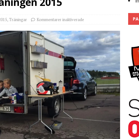
räningen 2015
I
Trackdays 2026 Fullbokat – tack för ert stora intresse!
2026
PA
2015
,
Träningar
Kommentarer inaktiverade