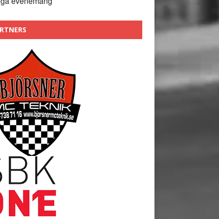
nga evenemang
RTNERS