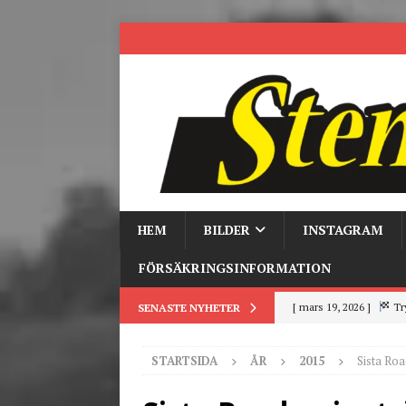
HEM
BILDER
INSTAGRAM
FÖRSÄKRINGSINFORMATION
[ mars 19, 2026 ]
Tr
SENASTE NYHETER
[ mars 9, 2026 ]
Trackd
STARTSIDA
ÅR
2015
Sista Ro
[ juni 26, 2026 ]
Back to
[ juni 23, 2026 ]
Tack fö