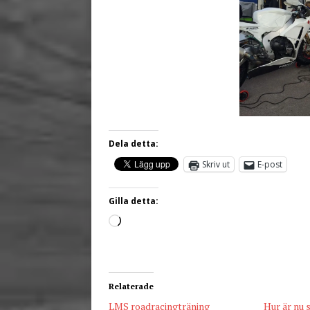
Dela detta:
Skriv ut
E-post
Gilla detta:
Relaterade
LMS roadracingträning
Hur är nu 