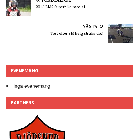
2016 LMS Superbike race #1
NÄSTA
Test efter SM helg strulandet!
EVENEMANG
Inga evenemang
PARTNERS