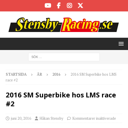
STARTSIDA
ÅR
2016
2016 SM Superbike hos LMS
race #2
2016 SM Superbike hos LMS race
#2
juni 20, 2016
Håkan Stensby
Kommentarer inaktiverade