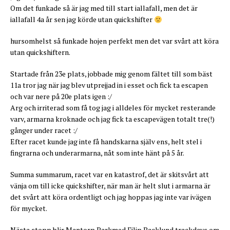
Om det funkade så är jag med till start iallafall, men det är
iallafall 4a år sen jag körde utan quickshifter
hursomhelst så funkade hojen perfekt men det var svårt att köra
utan quickshiftern.
Startade från 23e plats, jobbade mig genom fältet till som bäst
11a tror jag när jag blev utprejjad in i esset och fick ta escapen
och var nere på 20e plats igen :/
Arg och irriterad som få tog jag i alldeles för mycket resterande
varv, armarna kroknade och jag fick ta escapevägen totalt tre(!)
gånger under racet :/
Efter racet kunde jag inte få handskarna själv ens, helt stel i
fingrarna och underarmarna, nåt som inte hänt på 5 år.
Summa summarum, racet var en katastrof, det är skitsvårt att
vänja om till icke quickshifter, när man är helt slut i armarna är
det svårt att köra ordentligt och jag hoppas jag inte var ivägen
för mycket.
Nästa stopp blir Mantorp Parkmed Filip Backlund trackdays om