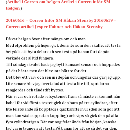
RSS-
(
Artikel i Corren om helgen
Artikel i Corren inför SM
FLÖDE
Helgen
)
LÄNK
20160616 – Corren Inför SM Håkan Stensby
20160619 –
BÄDDA IN
Corren artikel Jesper Hubner och Håkan Stensby
Då var helgen över efter många om och men.
Med elproblem på hojen gick den inte som den skulle, att testa
betydde att byta delar och sen testa på banan för i depån
verkade det alltid fungera.
Till söndagskvalet hade jag bytt kamaxelsensor och hoppades
på det bästa men det blev inte bättre för det.
Det blev ett varv och sen in i depån och ungefär där gav jag upp.
Lite senare blev jag övertalad att testa lite till, spridarna
rengjordes och tändstift byttes.
När vi var och rotade i elsystemet fram så måste vi kommit nån
kabel för vid första testet gick den bara på tre cylindrar, efter
lite felsökande så kopplades quickshiftern ur (den som gör att
man kan växla upp utan koppling) och vips så gick den på alla
fyra cylindrar igen. Där var nog felet ända från början, kanske…
Jag var ju tvungen att testa PÅ banan för att se så det var den.