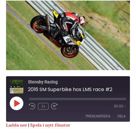
Stensby Racing
2016 SM Superbike hos LMS race #2
1x
00:00
/
PRENUMERERA
DELA
Ladda ner
|
Spela i nytt fönster
DELA