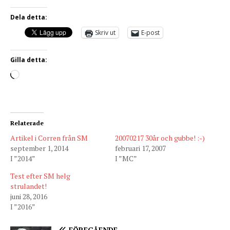
Dela detta:
Skriv ut
E-post
Gilla detta:
Relaterade
Artikel i Corren från SM
20070217 30år och gubbe! :-)
september 1, 2014
februari 17, 2007
I ”2014”
I ”MC”
Test efter SM helg
strulandet!
juni 28, 2016
I ”2016”
FÖREGÅENDE