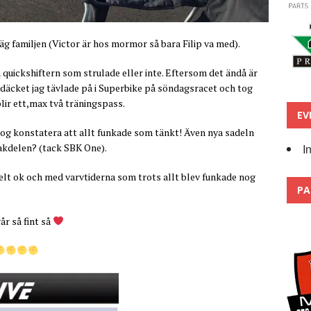
g familjen (Victor är hos mormor så bara Filip va med).
 quickshiftern som strulade eller inte. Eftersom det ändå är
akdäcket jag tävlade på i Superbike på söndagsracet och tog
blir ett,max två träningspass.
EV
og konstatera att allt funkade som tänkt! Även nya sadeln
I
akdelen? (tack SBK One).
t ok och med varvtiderna som trots allt blev funkade nog
PA
år så fint så