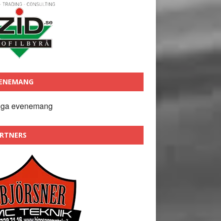
ENEMANG
nga evenemang
RTNERS