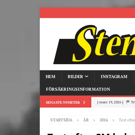
HEM
BILDER
INSTAGRAM
FÖRSÄKRINGSINFORMATION
[ mars 19, 2026 ]
Tr
SENASTE NYHETER
[ mars 9, 2026 ]
Trackd
STARTSIDA
ÅR
2016
Test efte
[ juni 26, 2026 ]
Back to
[ juni 23, 2026 ]
Tack fö