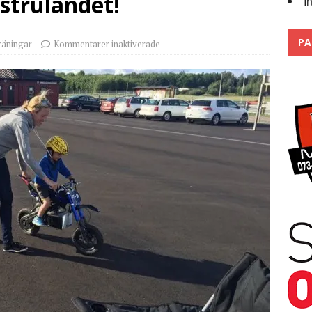
 strulandet!
I
Trackdays 2026 Fullbokat – tack för ert stora intresse!
2026
PA
räningar
Kommentarer inaktiverade