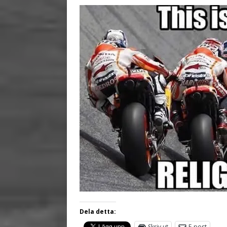
Dela detta:
Skriv ut
E-post