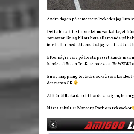
Andra dagen på semestern lyckades jag lura ivä
Detta för att testa om det nu var kablaget från
semester lät jag bli att byta eller vända på b
inte heller med nåt annat så jag visste att det 
Efter några varv på första passet kunde man n
kändes skön, en TenKate raceseat för WSBK b
En ny mappning testades också som kändes hel
det mesta OK
Allt är tillbaka där det borde vara igen, hojen g
Nästa anhalt är Mantorp Park om två veckor