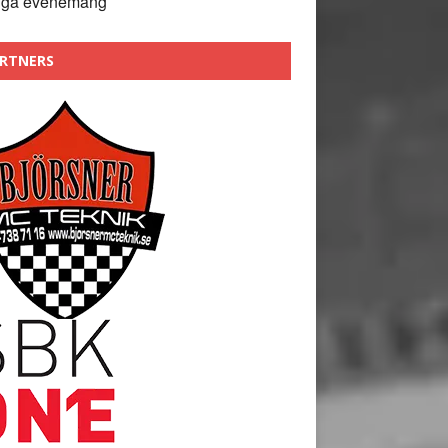
nga evenemang
RTNERS