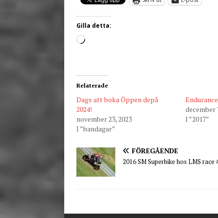
Gilla detta:
Relaterade
Dags att boka Öppen depå
Endurance
2024!
december 7
november 23, 2023
I ”2017”
I ”bandagar”
FÖREGÅENDE
2016 SM Superbike hos LMS race 