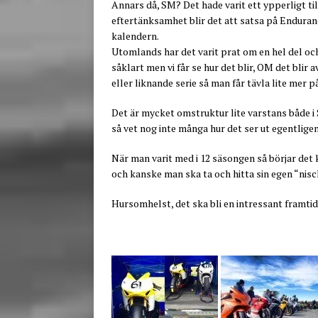
Annars då, SM? Det hade varit ett ypperligt til
eftertänksamhet blir det att satsa på Enduran
kalendern.
Utomlands har det varit prat om en hel del o
såklart men vi får se hur det blir, OM det bl
eller liknande serie så man får tävla lite mer på
Det är mycket omstruktur lite varstans både i 
så vet nog inte många hur det ser ut egentligen
När man varit med i 12 säsongen så börjar det 
och kanske man ska ta och hitta sin egen “nis
Hursomhelst, det ska bli en intressant framtid 