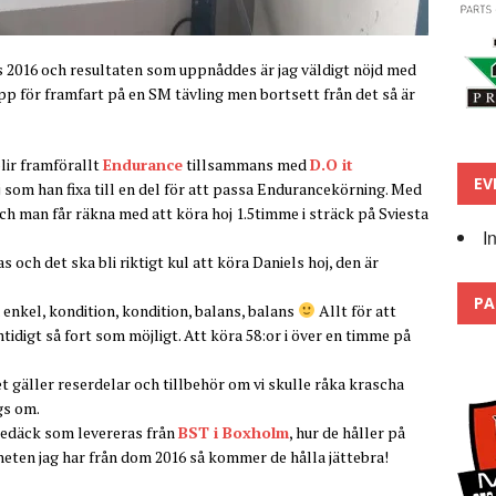
es 2016 och resultaten som uppnåddes är jag väldigt nöjd med
pp för framfart på en SM tävling men bortsett från det så är
blir framförallt
Endurance
tillsammans med
D.O it
EV
 som han fixa till en del för att passa Endurancekörning. Med
och man får räkna med att köra hoj 1.5timme i sträck på Sviesta
I
ch det ska bli riktigt kul att köra Daniels hoj, den är
PA
nkel, kondition, kondition, balans, balans
Allt för att
digt så fort som möjligt. Att köra 58:or i över en timme på
t gäller reserdelar och tillbehör om vi skulle råka krascha
gs om.
nedäck som levereras från
BST i Boxholm
, hur de håller på
heten jag har från dom 2016 så kommer de hålla jättebra!