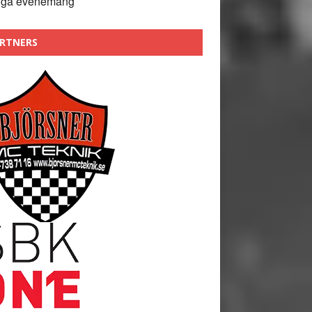
nga evenemang
RTNERS