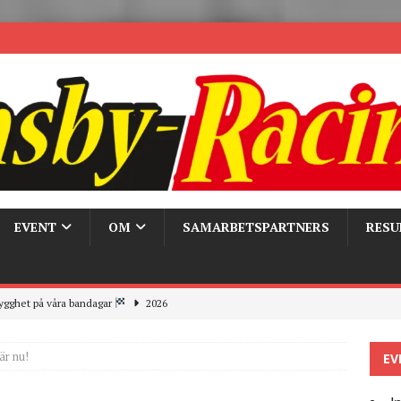
EVENT
OM
SAMARBETSPARTNERS
RESU
ygghet på våra bandagar
2026
ays och Pirelli – detta hände verkligen!
MC
är nu!
EV
 the pits
2026
r bandagarna 2026, nu blickar vi mot 2027
2026