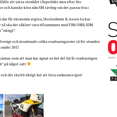
lfälle att satsa stenhårt i Superbike men efter lite
ce och kanske köra nån SM tävling om det passar bra i
ch där får ekonomin avgöra, Hockenheim & Assen lockar
ir av så ska det såklart vara tillsammans med FIM/ONK/IDM
 “riktigt”.
Sverige och utomlands i olika roadracingserier så för stunden
 under 2017.
kännas som att man har ägnat en hel del tid åt roadracingen
ch” på något sätt
och det ska bli riktigt kul att köra endurance igen!