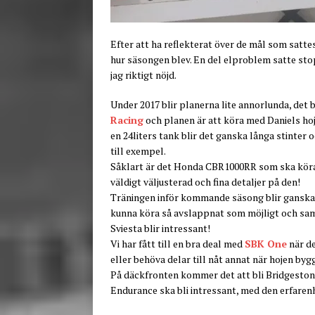
Efter att ha reflekterat över de mål som satt
hur säsongen blev. En del elproblem satte sto
jag riktigt nöjd.
Under 2017 blir planerna lite annorlunda, det 
Racing
och planen är att köra med Daniels hoj
en 24liters tank blir det ganska långa stinter 
till exempel.
Såklart är det Honda CBR1000RR som ska köras o
väldigt väljusterad och fina detaljer på den!
Träningen inför kommande säsong blir ganska e
kunna köra så avslappnat som möjligt och samti
Sviesta blir intressant!
Vi har fått till en bra deal med
SBK One
när de
eller behöva delar till nåt annat när hojen byg
På däckfronten kommer det att bli Bridgesto
Endurance ska bli intressant, med den erfaren