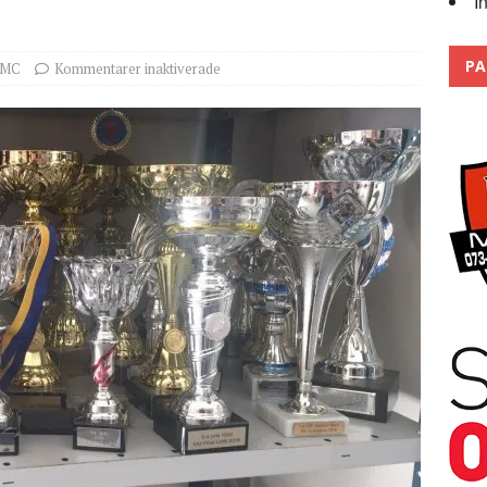
I
Trackdays 2026 Fullbokat – tack för ert stora intresse!
2026
PA
MC
Kommentarer inaktiverade