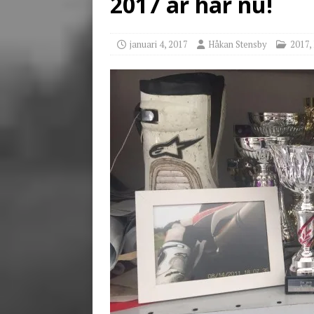
2017 är här nu!
[ juni 3, 2026 ]
Stensby 
januari 4, 2017
Håkan Stensby
2017
,