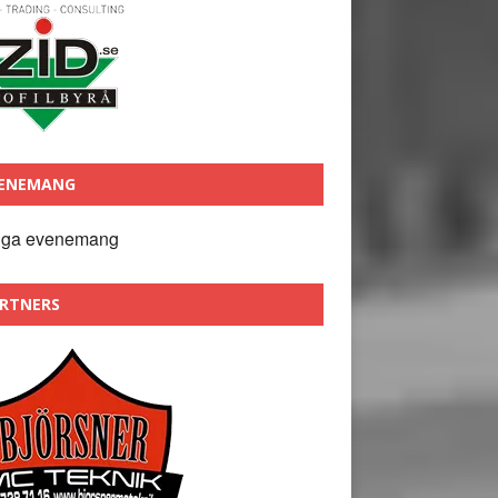
ENEMANG
nga evenemang
RTNERS