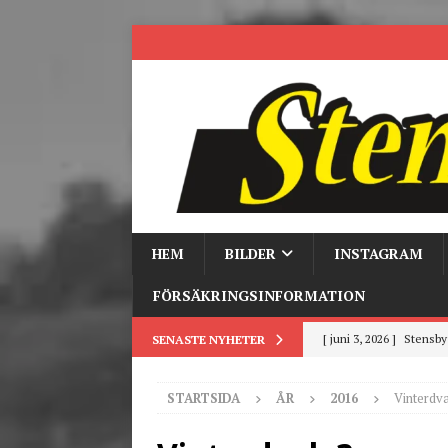
HEM
BILDER
INSTAGRAM
FÖRSÄKRINGSINFORMATION
[ mars 19, 2026 ]
Tr
SENASTE NYHETER
[ mars 9, 2026 ]
Trackd
STARTSIDA
ÅR
2016
Vinterdv
[ juni 26, 2026 ]
Back to
[ juni 23, 2026 ]
Tack fö