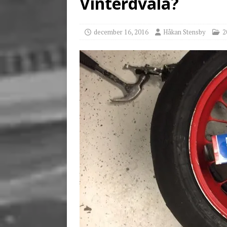
Vinterdvala?
[ juni 3, 2026 ]
Stensby 
december 16, 2016
Håkan Stensby
2