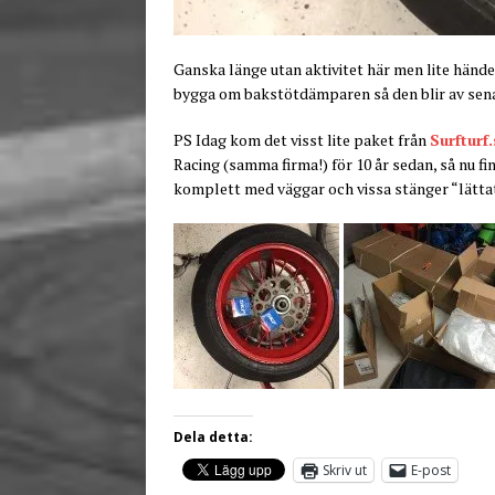
Ganska länge utan aktivitet här men lite händer
bygga om bakstötdämparen så den blir av sen
PS Idag kom det visst lite paket från
Surfturf.
Racing (samma firma!) för 10 år sedan, så nu fi
komplett med väggar och vissa stänger “lättat” 
Dela detta:
Skriv ut
E-post