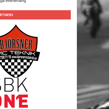
nga evenemang
RTNERS