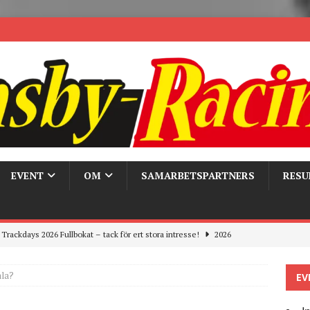
EVENT
OM
SAMARBETSPARTNERS
RESU
ygghet på våra bandagar
2026
ays och Pirelli – detta hände verkligen!
MC
ala?
EV
 the pits
2026
r bandagarna 2026, nu blickar vi mot 2027
2026