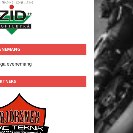
ENEMANG
nga evenemang
RTNERS