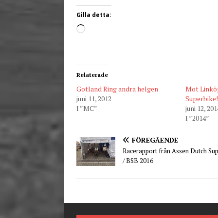
Gilla detta:
Relaterade
Gotland Ring andra helgen
Mot Linkö
juni 11, 2012
Superbike!
I ”MC”
juni 12, 201
I ”2014”
FÖREGÅENDE
Racerapport från Assen Dutch Sup
/ BSB 2016