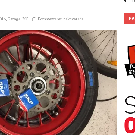
I
Trackdays 2026 Fullbokat – tack för ert stora intresse!
2026
PA
016
,
Garage
,
MC
Kommentarer inaktiverade