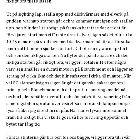
riktigt bra till i klassen!
Ut på sighting lap, ställa upp med däckvärmare med elverk på
gridden, warmup starten går och vi kommer runt igen och ställer
upp, sen blir det lite rörigt, på franska berättas det att det är
förskjuten start men vi får inte dra ut elverk igen så det blir cirka
10-15 minuter på stöd men med däckvärmare på för att försöka
hindra att tempen sjunker för fort. Det blir en ny warmupstart
och sen den riktiga starten. Nu flyter det på lite bättre och den
riktiga starten går riktigt bra, vi ligger i totalen 11 efter några
varv, sen smäller en ducati motorn på Blanchimont och lägger en
sträng på cirka 1km och det blir safetycar i cirka 40 minuter. När
väl SC släpper iväg oss igen är går det ganska sakta igenom i
princip hela Blanchimont och det sprutar saneringsmedel nåt
oerhört, det smäller överallt och nån halvblöt vit sanering från
saneringsbilen sprutar över visiret så när bränslelampan börjar
lysa så åker jag direkt in i depån. Här har vi tyvärr inte kommit
fram till riktigt hur vi skulle göra så lite förvirring uppstår och
bytet tar lång tid.
Första stinterna går bra och för oss bägge, vi ligger bra till i vår