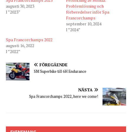
Spa Francorchamps 2023
Felsökning av Honda:
augusti 30, 2023
Problemlösning och
I ”2023”
förberedelser inför Spa
Francorchamps
september 10, 2024
I ”2024”
Spa Francorchamps 2022
augusti 16, 2022
I ”2022”
FÖREGÅENDE
SM Superbike till 6H Endurance
NÄSTA
Spa Francorchamps 2022, here we come!
EVENEMANG