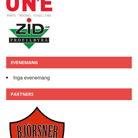
EVENEMANG
Inga evenemang
PARTNERS