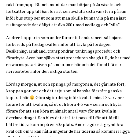
rakt fram/upp. Blanchimont där man börjar på 2a växeln och
fortsätter upp till 6an för att sen avsluta sista vänstern på 5an
inför bus stop ser ut som att man skulle kunna vila på men just
nu fungerade det dåligt att åka 200+ med nedlägg och “vila”
Andree hoppar in som andre förare till endurancet så hojarna
förbereds på fredagkvällen inför att tävla på lördagen.
Besiktning, armband, transpondrar, tankningsprocedur och
förarbyte. Även hur själva startproceduren ska gå till, de har med
en warmupstart även på endurance här och det för att få ner
nervositeten inför den riktiga starten.
Lördag morgon, ut och springa på morgonen, det går inte fort,
kroppen gör ont och det är ju som ni kanske förstått ganska
kuperat här
Göra sig iordning inför kvalet, minst 3 varv per
förare för att kvala in, så ut och köra 4-5 varv sen in och byta
förare för att sen köra minimalt antal varv för att kvala in
överhuvudtaget. Sen blev det ett litet pass till för att få till
bättre tid, vi kom in på en 30e plats. Andree gör ett grymt bra
kval och om vi kan hålla ungefär de här tiderna så kommer i ligga