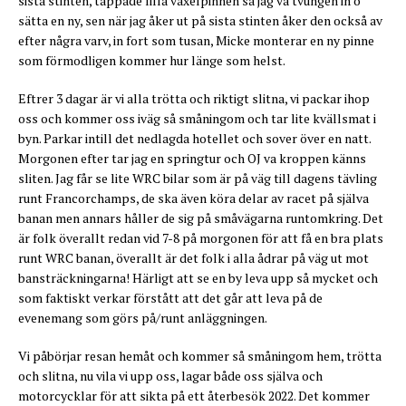
sista stinten, tappade lilla växelpinnen så jag va tvungen in o
sätta en ny, sen när jag åker ut på sista stinten åker den också av
efter några varv, in fort som tusan, Micke monterar en ny pinne
som förmodligen kommer hur länge som helst.
Eftrer 3 dagar är vi alla trötta och riktigt slitna, vi packar ihop
oss och kommer oss iväg så småningom och tar lite kvällsmat i
byn. Parkar intill det nedlagda hotellet och sover över en natt.
Morgonen efter tar jag en springtur och OJ va kroppen känns
sliten. Jag får se lite WRC bilar som är på väg till dagens tävling
runt Francorchamps, de ska även köra delar av racet på själva
banan men annars håller de sig på småvägarna runtomkring. Det
är folk överallt redan vid 7-8 på morgonen för att få en bra plats
runt WRC banan, överallt är det folk i alla ådrar på väg ut mot
bansträckningarna! Härligt att se en by leva upp så mycket och
som faktiskt verkar förstått att det går att leva på de
evenemang som görs på/runt anläggningen.
Vi påbörjar resan hemåt och kommer så småningom hem, trötta
och slitna, nu vila vi upp oss, lagar både oss själva och
motorcycklar för att sikta på ett återbesök 2022. Det kommer