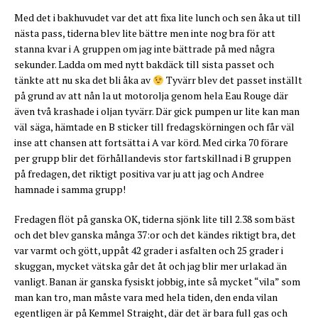
Med det i bakhuvudet var det att fixa lite lunch och sen åka ut till
nästa pass, tiderna blev lite bättre men inte nog bra för att
stanna kvar i A gruppen om jag inte bättrade på med några
sekunder. Ladda om med nytt bakdäck till sista passet och
tänkte att nu ska det bli åka av
Tyvärr blev det passet inställt
på grund av att nån la ut motorolja genom hela Eau Rouge där
även två krashade i oljan tyvärr. Där gick pumpen ur lite kan man
väl säga, hämtade en B sticker till fredagskörningen och får väl
inse att chansen att fortsätta i A var körd. Med cirka 70 förare
per grupp blir det förhållandevis stor fartskillnad i B gruppen
på fredagen, det riktigt positiva var ju att jag och Andree
hamnade i samma grupp!
Fredagen flöt på ganska OK, tiderna sjönk lite till 2.38 som bäst
och det blev ganska många 37:or och det kändes riktigt bra, det
var varmt och gött, uppåt 42 grader i asfalten och 25 grader i
skuggan, mycket vätska går det åt och jag blir mer urlakad än
vanligt. Banan är ganska fysiskt jobbig, inte så mycket “vila” som
man kan tro, man måste vara med hela tiden, den enda vilan
egentligen är på Kemmel Straight, där det är bara full gas och