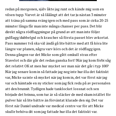
redan på morgonen, själv åkte jag runt och kände mig som en
vilsen tupp. Varvet är så lååångt att det tar ju nästan 3 minuter
att träna på samma sväng igen och med pass som är cirka 20-25
minuter långa får man inte många chanser per pass. Det blir
direkt några rödflaggningar på grund av att man inte följer
gulflagg/dubbelgul och krascher så första passet blev avkortat.
Pass nummer två ska väl ändå gå lite bättre med att få köra lite
längre var planen, några varv körs och det är rödflagg igen.
Denna gången var det Micke som gått omkull strax efter
Stavelot och där går det redan ganska fort! När jag kom förbi såg
det relativt OK ut men hur mycket ser man när det går i typ 100?
När jag senare kom in så fattade jag nog inte hur illa det faktiskt
var, Micke sa inte så mycket när jag kom in, det var först när jag
var och hämtade en ny sticker som jag fick reda på av personalen
att den brunnit. Tydligen hade tanklocket lossnat och sen
började det brinna, som tur är så släcker de med skum istället för
pulver här så lite bättre än förväntat klarade den sig. Det var
först när Daniel undrade var medical centre var för att Micke
skulle behöva dit som jag fattade hur illa det faktiskt var.