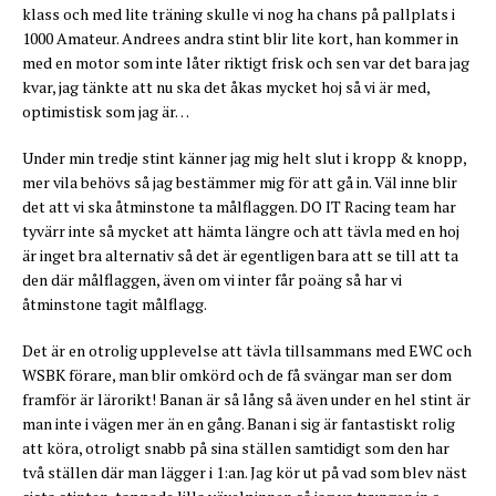
klass och med lite träning skulle vi nog ha chans på pallplats i
1000 Amateur. Andrees andra stint blir lite kort, han kommer in
med en motor som inte låter riktigt frisk och sen var det bara jag
kvar, jag tänkte att nu ska det åkas mycket hoj så vi är med,
optimistisk som jag är…
Under min tredje stint känner jag mig helt slut i kropp & knopp,
mer vila behövs så jag bestämmer mig för att gå in. Väl inne blir
det att vi ska åtminstone ta målflaggen. DO IT Racing team har
tyvärr inte så mycket att hämta längre och att tävla med en hoj
är inget bra alternativ så det är egentligen bara att se till att ta
den där målflaggen, även om vi inter får poäng så har vi
åtminstone tagit målflagg.
Det är en otrolig upplevelse att tävla tillsammans med EWC och
WSBK förare, man blir omkörd och de få svängar man ser dom
framför är lärorikt! Banan är så lång så även under en hel stint är
man inte i vägen mer än en gång. Banan i sig är fantastiskt rolig
att köra, otroligt snabb på sina ställen samtidigt som den har
två ställen där man lägger i 1:an. Jag kör ut på vad som blev näst