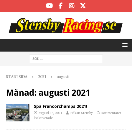
STARTSIDA
2021
augusti
Månad:
augusti 2021
Spa Francorchamps 2021!
augusti 18, 2021
Håkan Stensby
Kommentarer
inaktiverade