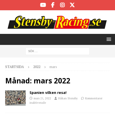
STARTSIDA
2022
mars
Månad:
mars 2022
Spanien vilken resa!
mars 21, 2022
Håkan Stensby
Kommentarer
inaktiverade