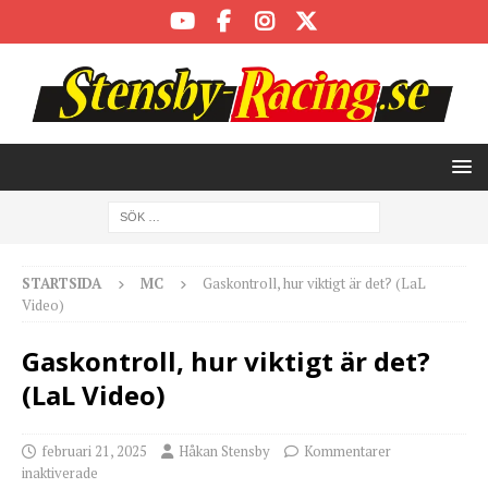
STARTSIDA
MC
Gaskontroll, hur viktigt är det? (LaL
Video)
Gaskontroll, hur viktigt är det?
(LaL Video)
februari 21, 2025
Håkan Stensby
Kommentarer
inaktiverade