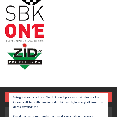
FÖLJ OSS PÅ
Integritet och cookies: Den här webbplatsen använder cookies.
Genom att fortsätta använda den här webbplatsen godkänner du
deras användning.
Om du vill veta mer, inklusive hur du kontrollerar cookies, se: