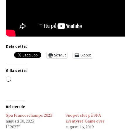
Dela detta:
Skriv ut
E-post
Gilla detta:
Relaterade
Spa Francorchamps 2023
Snopet slut på SPA
augusti 30, 2023
äventyret. Game over
I ”2023”
augusti 16, 2019