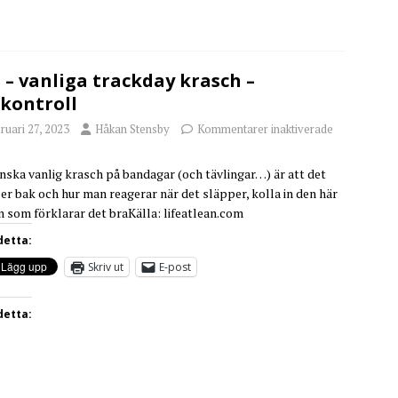
 – vanliga trackday krasch –
kontroll
ruari 27, 2023
Håkan Stensby
Kommentarer inaktiverade
nska vanlig krasch på bandagar (och tävlingar…) är att det
er bak och hur man reagerar när det släpper, kolla in den här
n som förklarar det braKälla: lifeatlean.com
detta:
Skriv ut
E-post
detta: