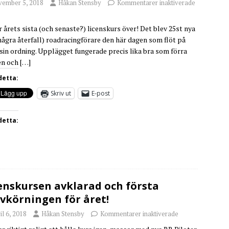
vember 5, 2018
Håkan Stensby
Kommentarer inaktiverade
r årets sista (och senaste?) licenskurs över! Det blev 25st nya
några återfall) roadracingförare den här dagen som flöt på
i sin ordning. Upplägget fungerade precis lika bra som förra
en och
[…]
detta:
Skriv ut
E-post
detta:
enskursen avklarad och första
vkörningen för året!
il 6, 2018
Håkan Stensby
Kommentarer inaktiverade