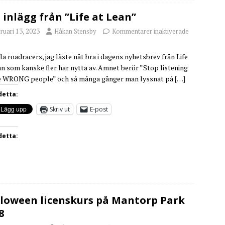
 inlägg från ”Life at Lean”
ruari 13, 2023
Håkan Stensby
Kommentarer inaktiverade
lla roadracers, jag läste nåt bra i dagens nyhetsbrev från Life
an som kanske fler har nytta av. Ämnet berör ”Stop listening
e WRONG people” och så många gånger man lyssnat på
[…]
detta:
Skriv ut
E-post
detta:
loween licenskurs på Mantorp Park
8