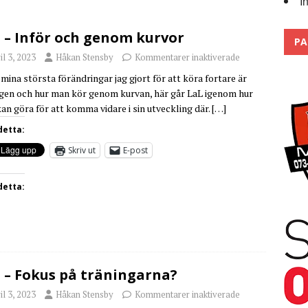
I
 the pits
2026
 – Inför och genom kurvor
PA
il 3, 2023
Håkan Stensby
Kommentarer inaktiverade
 mina största förändringar jag gjort för att köra fortare är
gen och hur man kör genom kurvan, här går LaL igenom hur
an göra för att komma vidare i sin utveckling där.
[…]
detta:
Skriv ut
E-post
detta:
 – Fokus på träningarna?
il 3, 2023
Håkan Stensby
Kommentarer inaktiverade