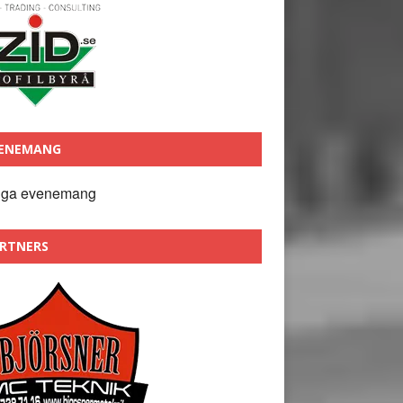
ENEMANG
nga evenemang
RTNERS