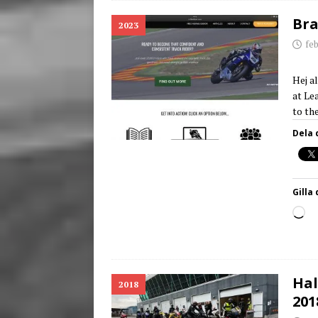
Bra
2023
feb
Hej a
at Le
to th
Dela 
Gilla 
Hal
2018
201