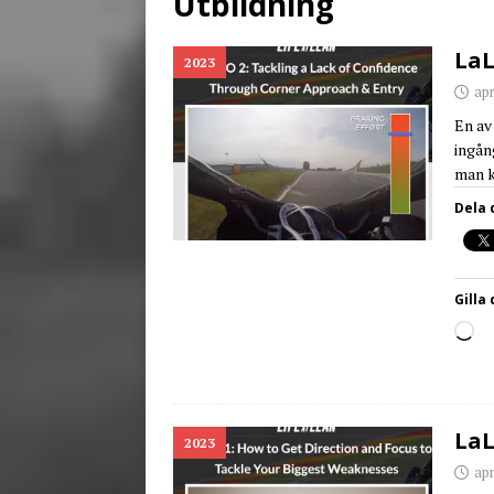
Utbildning
[ juni 26, 2026 ]
Back to
LaL
2023
apr
En av
ingån
man k
Dela 
Gilla 
LaL
2023
apr