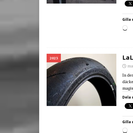
Gilla 
LaL
2023
ma
In den
däcke
magis
Dela 
Gilla 