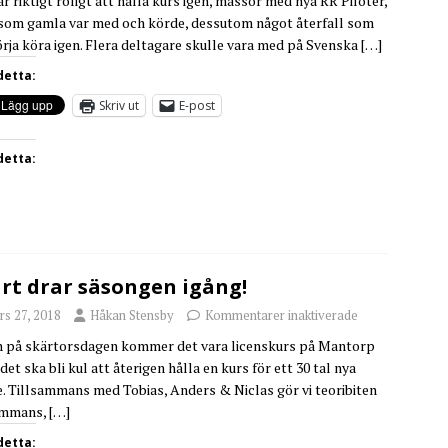
ar riktigt roligt att hålla kurs igen, massor med nya RR Piloter,
som gamla var med och körde, dessutom något återfall som
börja köra igen. Flera deltagare skulle vara med på Svenska
[…]
detta:
Skriv ut
E-post
detta:
rt drar säsongen igång!
rs 27, 2018
Håkan Stensby
Kommentarer inaktiverade
 på skärtorsdagen kommer det vara licenskurs på Mantorp
det ska bli kul att återigen hålla en kurs för ett 30 tal nya
e. Tillsammans med Tobias, Anders & Niclas gör vi teoribiten
ammans,
[…]
detta: