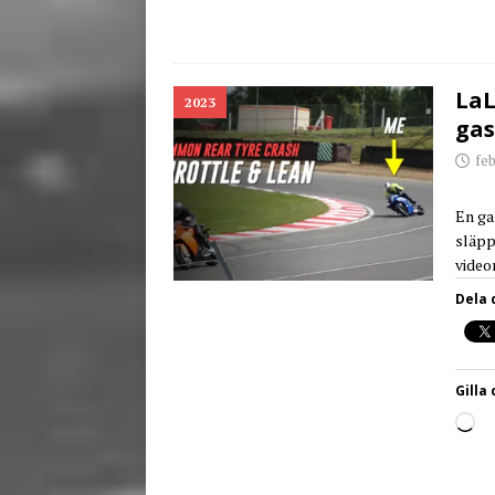
LaL
2023
gas
feb
En ga
släpp
video
Dela 
Gilla 