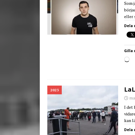
Som ja
börja
eller
Dela 
Gilla 
LaL
2023
ma
I det
vidar
kan l
Dela 