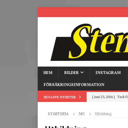
HEM
BILDER
INSTAGRAM
FÖRSÄKRINGSINFORMATION
[ juni 23, 2026 ]
Tack fö
SENASTE NYHETER
[ juni 3, 2026 ]
Stensby 
STARTSIDA
MC
Utbildning
[ mars 19, 2026 ]
Tr
[ mars 9, 2026 ]
Trackd