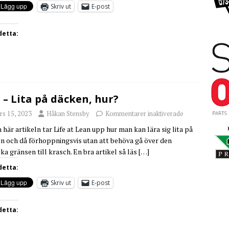
Skriv ut
E-post
detta:
 – Lita på däcken, hur?
rs 15, 2023
Håkan Stensby
Kommentarer inaktiverade
 här artikeln tar Life at Lean upp hur man kan lära sig lita på
n och då förhoppningsvis utan att behöva gå över den
ka gränsen till krasch. En bra artikel så läs
[…]
detta:
Skriv ut
E-post
detta: