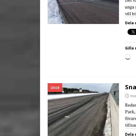
Det v
unga 
vill 
Dela 
Gilla 
Sna
2018
ma
Redan
Park, 
förar
tills
Dela 