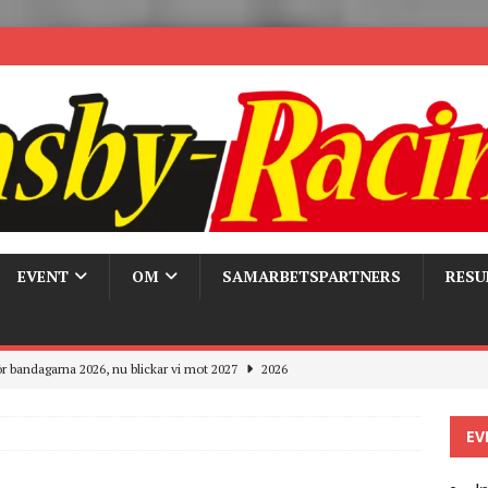
EVENT
OM
SAMARBETSPARTNERS
RESU
r bandagarna 2026, nu blickar vi mot 2027
2026
Trackdays 2026 Fullbokat – tack för ert stora intresse!
2026
EV
ygghet på våra bandagar
2026
ays och Pirelli – detta hände verkligen!
MC