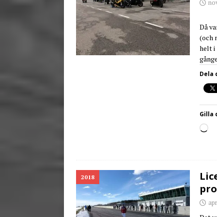
no
Då va
(och 
helt 
gång
Dela 
Gilla 
Lic
2018
pro
apr