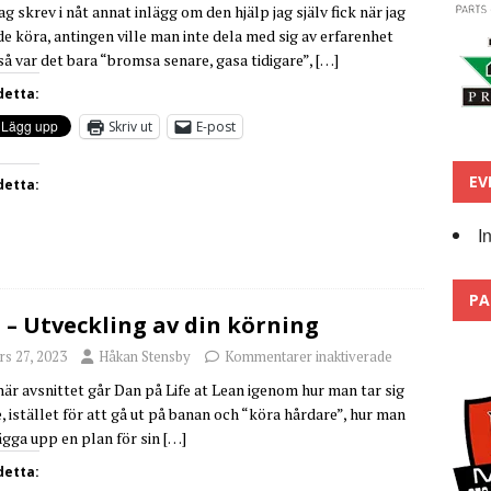
g skrev i nåt annat inlägg om den hjälp jag själv fick när jag
de köra, antingen ville man inte dela med sig av erfarenhet
 så var det bara “bromsa senare, gasa tidigare”,
[…]
detta:
Skriv ut
E-post
EV
detta:
I
PA
 – Utveckling av din körning
rs 27, 2023
Håkan Stensby
Kommentarer inaktiverade
 här avsnittet går Dan på Life at Lean igenom hur man tar sig
e, istället för att gå ut på banan och “köra hårdare”, hur man
ägga upp en plan för sin
[…]
detta: