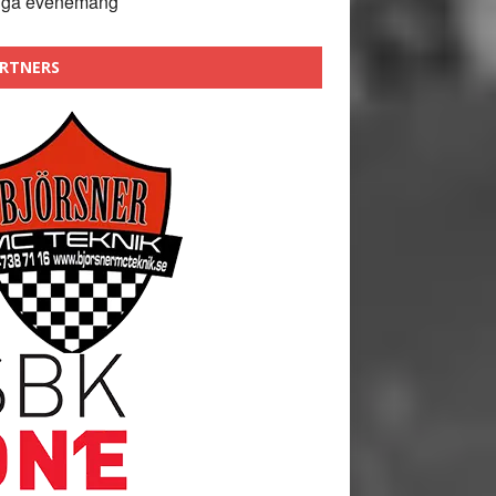
nga evenemang
RTNERS