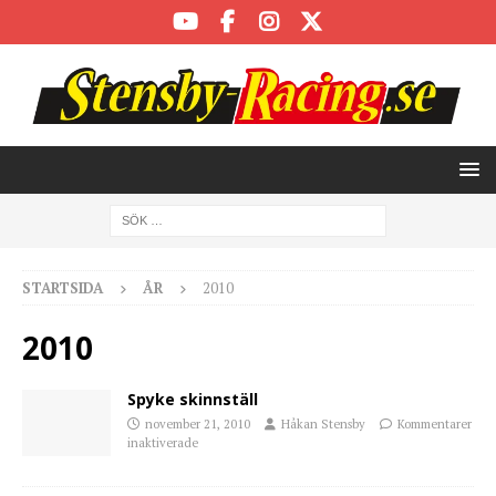
STARTSIDA
ÅR
2010
2010
Spyke skinnställ
november 21, 2010
Håkan Stensby
Kommentarer
inaktiverade