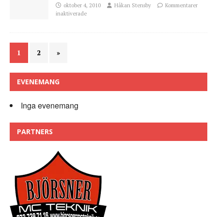
oktober 4, 2010
Håkan Stensby
Kommentarer
inaktiverade
1
2
»
EVENEMANG
Inga evenemang
PARTNERS