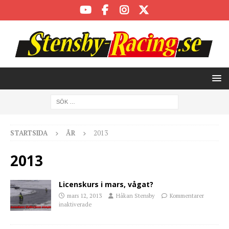
STARTSIDA
ÅR
2013
2013
Licenskurs i mars, vågat?
mars 12, 2013
Håkan Stensby
Kommentarer
inaktiverade