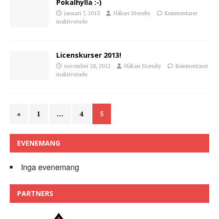
Pokalhylla :-)
januari 7, 2013
Håkan Stensby
Kommentarer
inaktiverade
Licenskurser 2013!
november 28, 2012
Håkan Stensby
Kommentarer
inaktiverade
«
1
…
4
5
EVENEMANG
Inga evenemang
PARTNERS