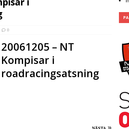
pisar i
I
Trackdays 2026 Fullbokat – tack för ert stora intresse!
2026
g
PA
0
20061205 – NT
Kompisar i
roadracingsatsning
NÄSTA