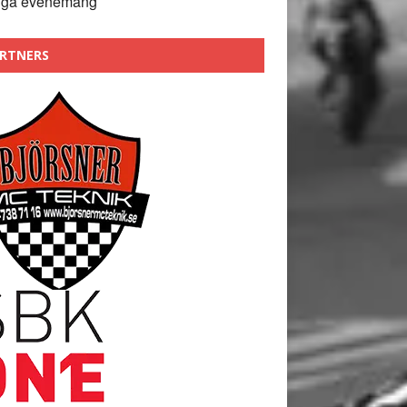
nga evenemang
RTNERS