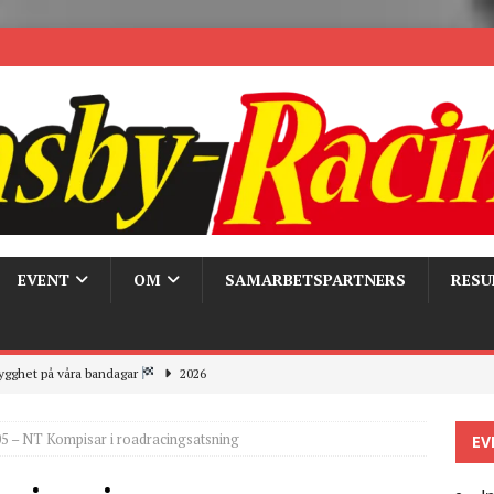
EVENT
OM
SAMARBETSPARTNERS
RESU
ygghet på våra bandagar
2026
ays och Pirelli – detta hände verkligen!
MC
5 – NT Kompisar i roadracingsatsning
EV
 the pits
2026
r bandagarna 2026, nu blickar vi mot 2027
2026