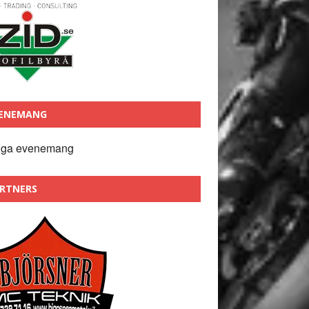
ENEMANG
nga evenemang
RTNERS