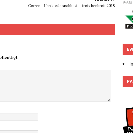
Corren – Han körde snabbast _- trots benbrott 2015
EV
ffentligt.
I
PA