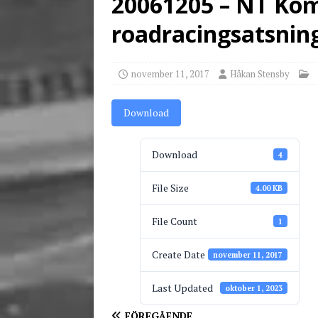
20061205 – NT Kom
[ juni 3, 2026 ]
Stensby 
roadracingsatsnin
november 11, 2017
Håkan Stensby
Download
Download
4
File Size
4.00 KB
File Count
1
Create Date
november 11, 2017
Last Updated
oktober 1, 2023
FÖREGÅENDE