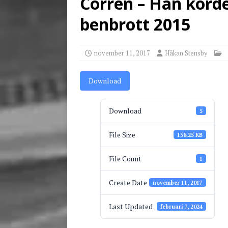
Corren – Han körde
[ juni 3, 2026 ]
Stensby 
benbrott 2015
november 11, 2017
Håkan Stensby
Download
Download
5
File Size
158.25 KB
File Count
1
Create Date
november 11, 2017
Last Updated
februari 7, 2024