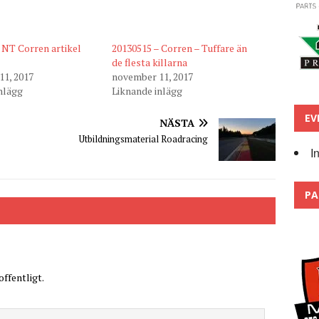
 NT Corren artikel
20130515 – Corren – Tuffare än
de flesta killarna
1, 2017
november 11, 2017
nlägg
Liknande inlägg
EV
NÄSTA
Utbildningsmaterial Roadracing
I
PA
ffentligt.