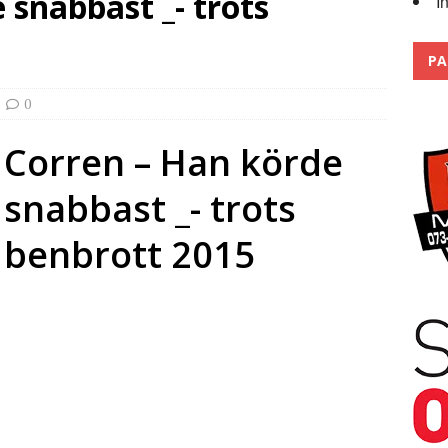
 snabbast _- trots
I
Trackdays 2026 Fullbokat – tack för ert stora intresse!
2026
PA
0
Corren – Han körde
snabbast _- trots
benbrott 2015