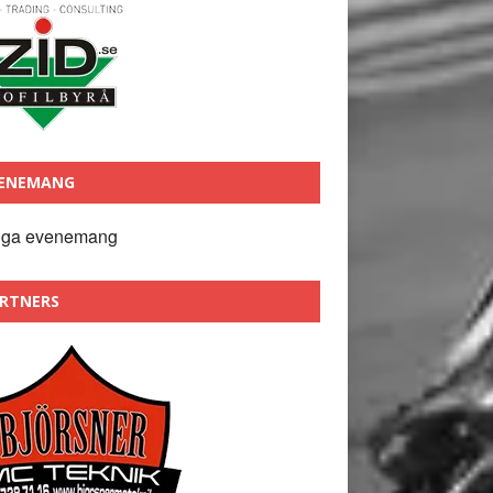
ENEMANG
nga evenemang
RTNERS