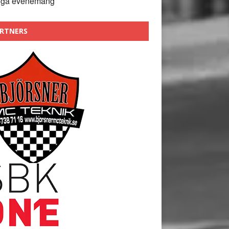
nga evenemang
RTNERS