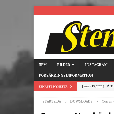
HEM
BILDER
INSTAGRAM
FÖRSÄKRINGSINFORMATION
[ mars 19, 2026 ]
Tr
SENASTE NYHETER
[ mars 9, 2026 ]
Trackd
STARTSIDA
DOWNLOADS
Corren –
[ juni 26, 2026 ]
Back to
[ juni 23, 2026 ]
Tack fö