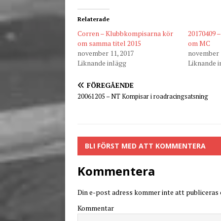
Relaterade
Corren – Klubbkompisarna kör
20170409 –
om samma titel 2015
om MC
november 11, 2017
november 1
Liknande inlägg
Liknande i
FÖREGÅENDE
20061205 – NT Kompisar i roadracingsatsning
BLI FÖRST MED ATT KOMMENTERA
Kommentera
Din e-post adress kommer inte att publiceras o
Kommentar