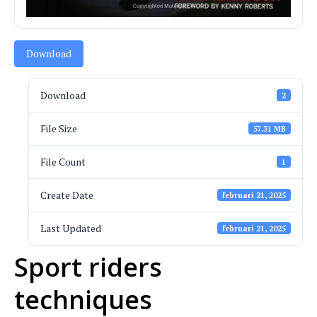
Download
Download
2
File Size
57.31 MB
File Count
1
Create Date
februari 21, 2025
Last Updated
februari 21, 2025
Sport riders
techniques