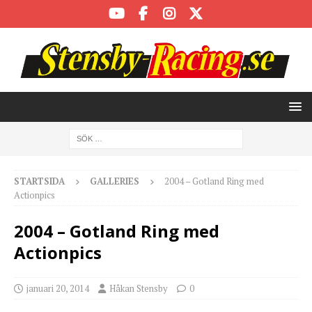
STARTSIDA
GALLERIES
2004 – Gotland Ring med
Actionpics
2004 – Gotland Ring med
Actionpics
januari 20, 2014
Håkan Stensby
0