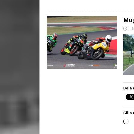
Mug
jul
Dela 
Gilla 