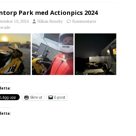
torp Park med Actionpics 2024
ptember 10, 2024
Håkan Stensby
Kommentarer
verade
detta:
Skriv ut
E-post
detta: