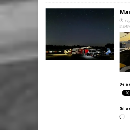
Man
se
inakti
Dela 
Gilla 