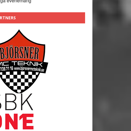
nga evenemang
RTNERS