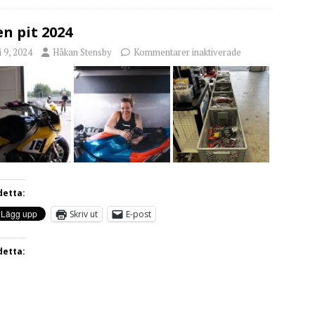
n pit 2024
i 9, 2024
Håkan Stensby
Kommentarer inaktiverade
detta:
Skriv ut
E-post
detta: