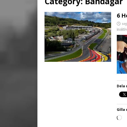
Category:
Bandagar
[ juni 26, 2026 ]
Back to
6 H
se
inakti
Dela 
Gilla 