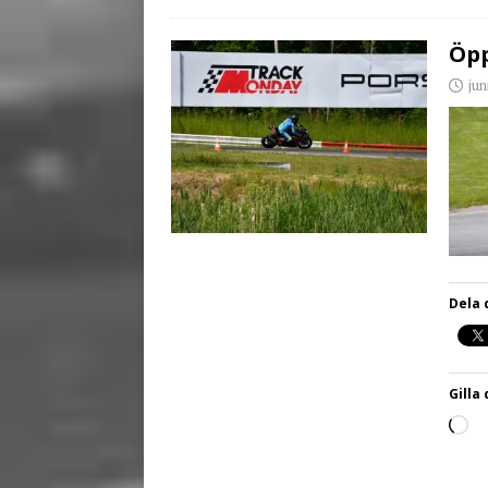
Öpp
jun
Dela 
Gilla 