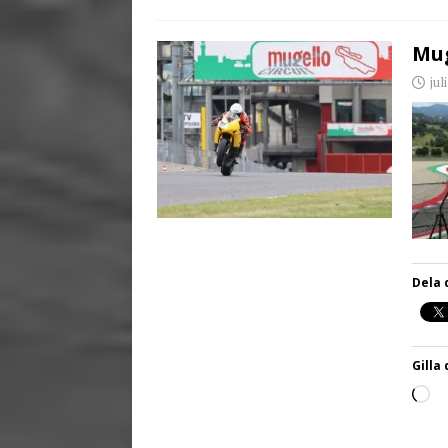
Mug
jul
Dela 
Gilla 