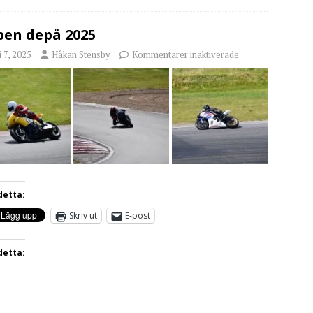
en depå 2025
i 7, 2025
Håkan Stensby
Kommentarer inaktiverade
detta:
Skriv ut
E-post
detta: