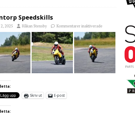
torp Speedskills
i 2, 2025
Håkan Stensby
Kommentarer inaktiverade
detta:
Skriv ut
E-post
detta: