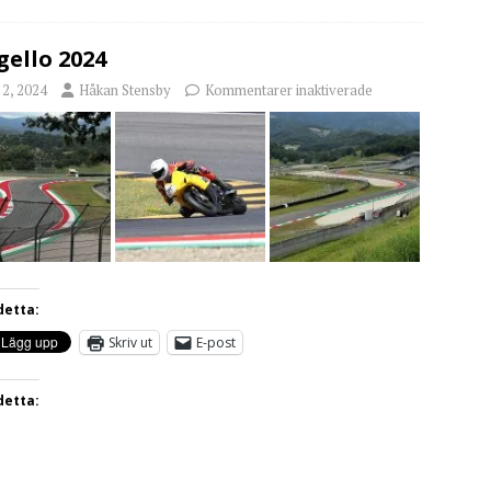
ello 2024
i 2, 2024
Håkan Stensby
Kommentarer inaktiverade
detta:
Skriv ut
E-post
detta: