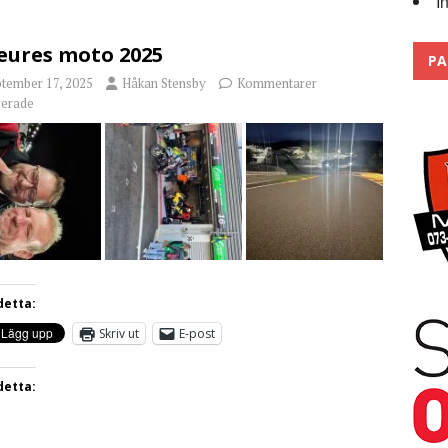
I
 the pits
2026
eures moto 2025
PA
ptember 17, 2025
Håkan Stensby
Kommentarer
verade
detta:
Skriv ut
E-post
detta: