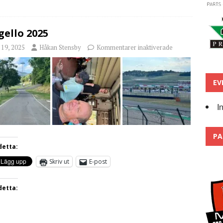
ello 2025
i 19, 2025
Håkan Stensby
Kommentarer inaktiverade
EV
I
PA
detta:
Skriv ut
E-post
detta: