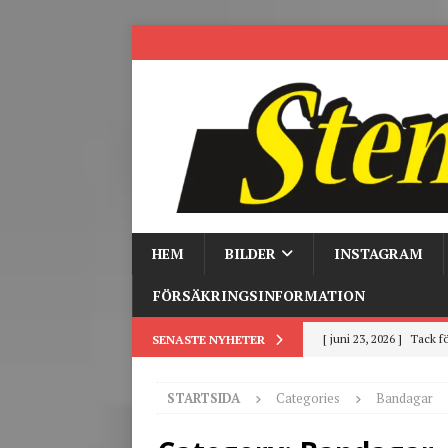
HEM
BILDER
INSTAGRAM
FÖRSÄKRINGSINFORMATION
[ juni 23, 2026 ]
Tack fö
SENASTE NYHETER
[ juni 3, 2026 ]
Stensby 
STARTSIDA
Categories
Bandagar
[ mars 19, 2026 ]
Tr
[ mars 9, 2026 ]
Trackd