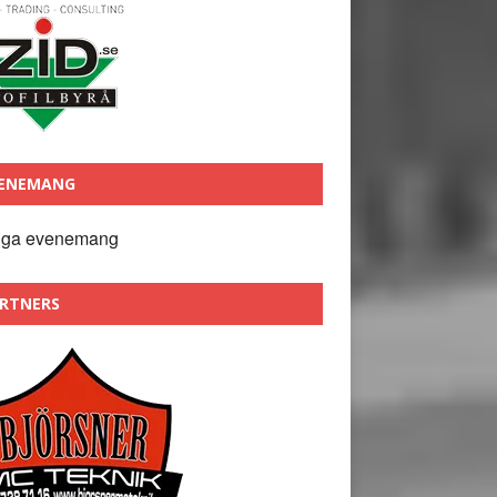
ENEMANG
nga evenemang
RTNERS