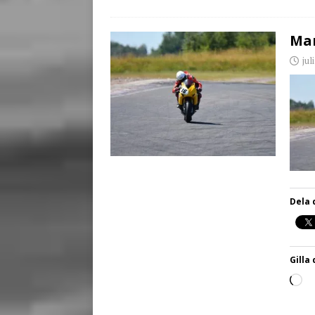
Man
jul
Dela 
Gilla 