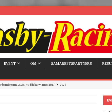
EVENT
OM
SAMARBETSPARTNERS
RESU
r bandagarna 2026, nu blickar vi mot 2027
2026
Trackdays 2026 Fullbokat – tack för ert stora intresse!
2026
EV
ygghet på våra bandagar
2026
ays och Pirelli – detta hände verkligen!
MC